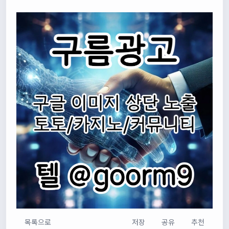
목록으로
저장
공유
추천