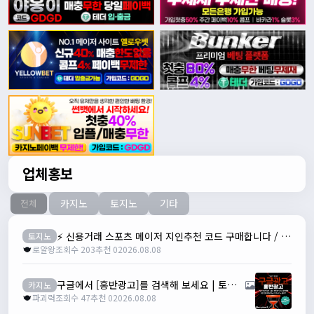
업체홍보
카지노
토지노
기타
전체
⚡️ 신용거래 스포츠 메이저 지인추천 코드 구매합니다 / 그외 지노,자비스,수기자 모십니다 ⚡️
토지노
로얄왕
조회수 203
추천 0
2026.08.08
구글에서 [홍반광고]를 검색해 보세요 | 토토홍보 | 카지노홍보 | 커뮤니티홍보
카지노
파괴력
조회수 47
추천 0
2026.08.08