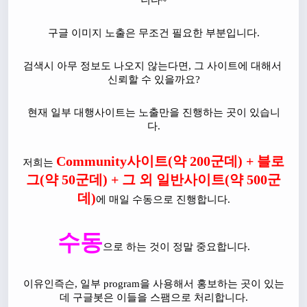
구글 이미지 노출은 무조건 필요한 부분입니다.
검색시 아무 정보도 나오지 않는다면, 그 사이트에 대해서 
신뢰할 수 있을까요?
현재 일부 대행사이트는 노출만을 진행하는 곳이 있습니
다.
Community사이트(약 200군데) + 블로
저희는 
그(약 50군데) + 그 외 일반사이트(약 500군
데)
에 매일 수동으로 진행합니다.
수동
으로 하는 것이 정말 중요합니다.
이유인즉슨, 일부 program을 사용해서 홍보하는 곳이 있는
데 구글봇은 이들을 스팸으로 처리합니다.