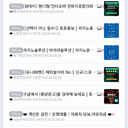
[원데이] 핸디캡/언더오버 연장미포함(9회말까지만 적용)
N
카지노
파괴력
조회수 96
추천 0
2026.08.06
[[선택이 아닌 필수!]] 토토홍보 | 카지노홍보 | 커뮤니티홍보 | 구름광고
N
카지노
소화
조회수 57
추천 0
2026.08.06
카지노솔루션 | 바카라솔루션 | 카지노분양 | 파싱솔루션 | 성피솔루션 | 포세이돈솔루션
N
카지노
메기랑
조회수 5
추천 0
2026.08.06
[(유니88벳)] 해외놀이터 No.1 신규(스포츠30%/5+3/10+5 | 카지노10%)
N
카지노
총력전
조회수 5
추천 0
2026.08.06
구글에서 [홍반광고]를 검색해 보세요 | 토토홍보 | 카지노홍보 | 커뮤니티홍보
N
카지노
최양락
조회수 6
추천 0
2026.08.06
❤️ 개인돈 급전 / 은행대출 / 자동차 담보,여유자금 ❤️
N
카지노
나눈카사
조회수 5
추천 0
2026.08.06