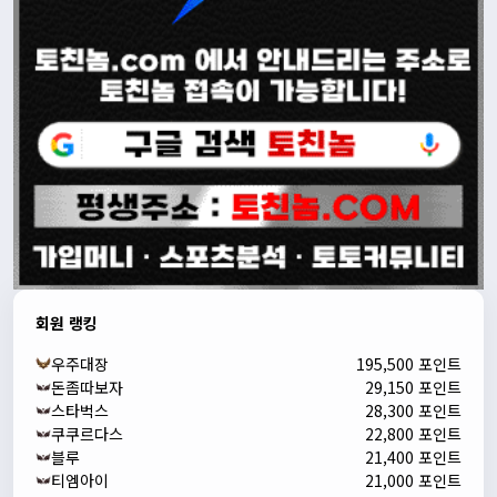
회원 랭킹
우주대장
195,500 포인트
돈좀따보자
29,150 포인트
스타벅스
28,300 포인트
쿠쿠르다스
22,800 포인트
블루
21,400 포인트
티엠아이
21,000 포인트