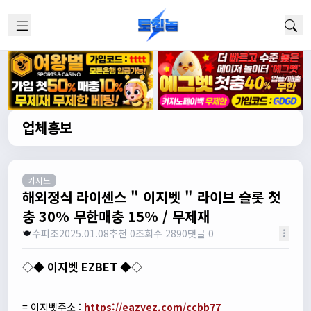
업체홍보
카지노
해외정식 라이센스 " 이지벳 " 라이브 슬롯 첫
충 30% 무한매충 15% / 무제재
수피조
2025.01.08
추천 0
조회수 2890
댓글 0
◇◆
이지벳 EZBET
◆◇
= 이지벳주소 :
https://eazyez.com/ccbb77