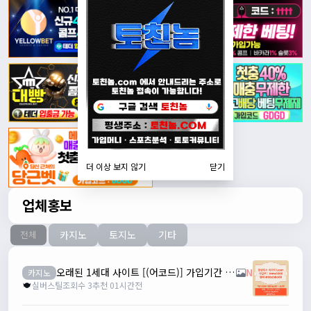
더 이상 보지 않기
닫기
업체홍보
카지노
토지노
기타
전체
오래된 1세대 사이트 [(어코드)] 가입기간 | 신규입플 5+5 | 업계최고배당
N
카지노
실버스틸
조회수 3
추천 0
1시간전