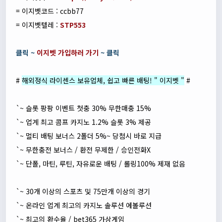
= 이지벳코드 : ccbb77
= 이지벳텔레 :
STP553
클릭 ~
이지벳 가입하러 가기
~ 클릭
#
해외정식 라이센스 보유업체, 쉽고 빠른 배팅! " 이지벳 "
#
`~ 슬롯 팡팡 이벤트 첫충 30% 무한매충 15%
`~ 업계 최고 콤프 카지노 1.2% 슬롯 3% 제공
`~ 멀티 배팅 보너스 2폴더 5%~ 당첨시 바로 지급
`~ 무한충전 보너스 / 환전 무제한 / 승인전화X
`~ 단폴, 마틴, 루틴, 자유로운 배팅 / 롤링100% 제재 없음
`~ 30개 이상의 스포츠 및 75만개 이상의 경기
`~ 온라인 업계 최고의 카지노 솔루션 에볼루션
`~ 최고의 환수율 / bet365 가상게임