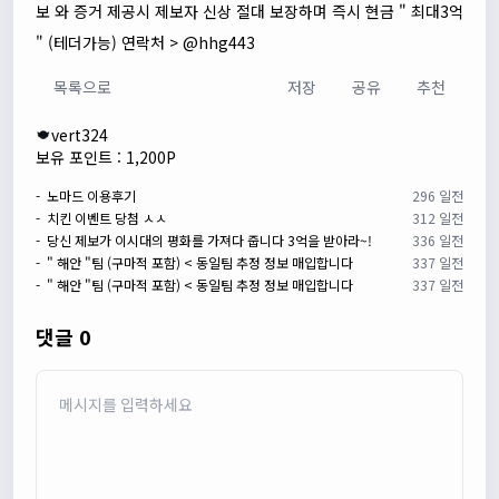
보 와 증거 제공시 제보자 신상 절대 보장하며 즉시 현금 " 최대3억
" (테더가능) 연락처 > @hhg443
목록으로
저장
공유
추천
vert324
보유 포인트 : 1,200P
- 노마드 이용후기
296 일전
- 치킨 이벤트 당첨 ㅅㅅ
312 일전
- 당신 제보가 이시대의 평화를 가져다 줍니다 3억을 받아라~!
336 일전
- " 해안 "팀 (구마적 포함) < 동일팀 추정 정보 매입합니다
337 일전
- " 해안 "팀 (구마적 포함) < 동일팀 추정 정보 매입합니다
337 일전
댓글 0