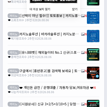
파괴력
조회수 2
추천 0
2026.08.06
더 이상 보지 않기
닫기
[[선택이 아닌 필수!]] 토토홍보 | 카지노홍보 | 커뮤니티홍보 | 구름광고
N
카지노
소화
조회수 2
추천 0
2026.08.06
카지노솔루션 | 바카라솔루션 | 카지노분양 | 파싱솔루션 | 성피솔루션 | 포세이돈솔루션
N
카지노
메기랑
조회수 2
추천 0
2026.08.06
[(유니88벳)] 해외놀이터 No.1 신규(스포츠30%/5+3/10+5 | 카지노10%)
N
카지노
총력전
조회수 2
추천 0
2026.08.06
구글에서 [홍반광고]를 검색해 보세요 | 토토홍보 | 카지노홍보 | 커뮤니티홍보
N
카지노
최양락
조회수 2
추천 0
2026.08.06
❤️ 개인돈 급전 / 은행대출 / 자동차 담보,여유자금 ❤️
N
카지노
나눈카사
조회수 2
추천 0
2026.08.06
((시원상사)) 신규 3+2/5+3/10+5 | 당첨상한 3천만 | 라이브베팅 조합가능
N
카지노