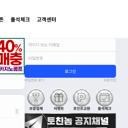
존
출석체크
고객센터
로그인
비밀번호 찾기
회원가입