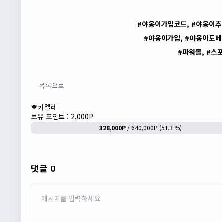
#야옹이가입코드, #야옹이추
#야옹이가입, #야옹이도메
#파워볼, #스포
목록으로
카멜레
보유 포인트 : 2,000P
328,000P
/ 640,000P (51.3 %)
댓글 0