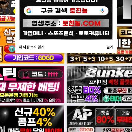
더 이상 보지 않기
닫기