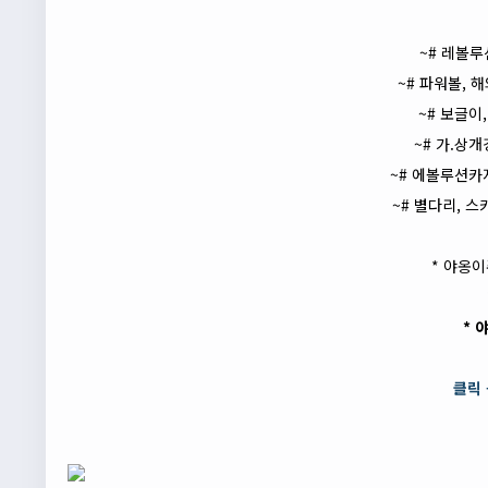
~# 레볼루
~# 파워볼, 
~# 보글이
~# 가.상개
~# 에볼루션카
~# 별다리, 
* 야옹이
* 
클릭 