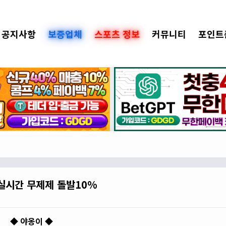
공지사항
보증업체
스포츠 정보
커뮤니티
포인트
실시간 무제제 돌발10%
◆
야옹이
◆