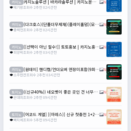
카지노솔루션 | 바카라솔루션 | 카지노분양 | 파싱솔루션 | 성피솔루션 | 포세이돈솔루션
N
카지노
메기랑
조회수 2
추천 0
2시간전
(다크호스)(단폴더무제재)(플레이홀덤)(모든파워볼다있음)(최대당첨금2천만)
N
카지노
총력전
조회수 2
추천 0
2시간전
[[선택이 아닌 필수!]] 토토홍보 | 카지노홍보 | 커뮤니티홍보 | 구름광고
N
카지노
최양락
조회수 2
추천 0
3시간전
[원데이] 핸디캡/언더오버 연장미포함(9회말까지만 적용)
N
카지노
소주한잔
조회수 2
추천 0
3시간전
((신규40%)) 네오벳이 좋은 곳인 건 너무나도 유명하지요
N
토지노
꼰대희
조회수 2
추천 0
9시간전
[어코드 계열] [(아레스)] 신규 첫충전 1+2 or 30% | 매일첫충 20% 무한매충 10%
N
토지노
빠지에
조회수 5
추천 0
9시간전