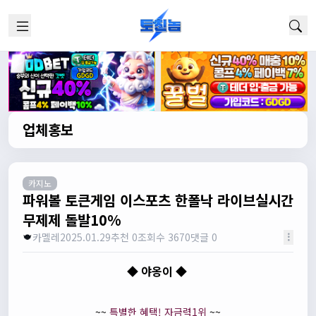
업체홍보
카지노
파워볼 토큰게임 이스포츠 한폴낙 라이브실시간
무제제 돌발10%
카멜레
2025.01.29
추천 0
조회수 3670
댓글 0
◆
야옹이
◆
~~
특별한 혜택! 자금력1위
~~