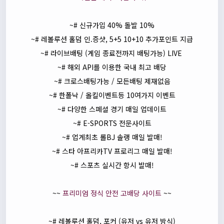
~# 신규가입 40% 돌발 10%
~# 레볼루션 홀덤 인.증샷, 5+5 10+10 추가포인트 지급
~# 라이브배팅 (게임 종료전까지 배팅가능) LIVE
~# 해외 API를 이용한 국내 최고 배당
~# 크로스배팅가능 / 모든배팅 제재없음
~# 한폴낙 / 올킬이벤트등 10여가지 이벤트
~# 다양한 스페셜 경기 매일 업데이트
~# E-SPORTS 전문사이트
~# 업계최초 롤BJ 솔랭 매일 발매!
~# 스타 아프리카TV 프로리그 매일 발매!
~# 스포츠 실시간 항시 발매!
~~
프리미엄 정식 안전 고배당 사이트
~~
~# 레볼루션 홀덤, 포커 (유저 vs 유저 방식)