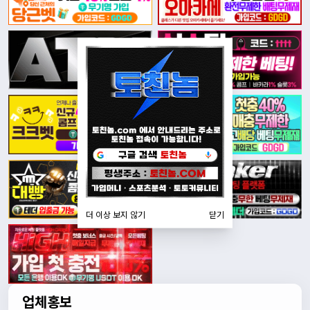
더 이상 보지 않기
닫기
업체홍보