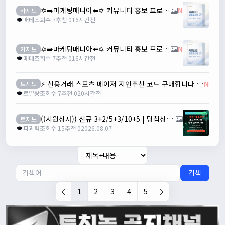
✡️➡️마케팅매니아⬅️✡️ 커뮤니티 홍보 프로그램⭐️구글 찌라시 프로그램⭐️카톡 텔레 미니게임 오토픽⭐️마케팅프로그램✡️ kbgw
N
카지노
매테
조회수 7
추천 0
16시간전
✡️➡️마케팅매니아⬅️✡️ 커뮤니티 홍보 프로그램⭐️구글 찌라시 프로그램⭐️카톡 텔레 미니게임 오토픽⭐️마케팅프로그램✡️ l0d3
N
카지노
매테
조회수 7
추천 0
16시간전
⚡️ 신용거래 스포츠 메이저 지인추천 코드 구매합니다 / 그외 지노,자비스,수기자 모십니다 ⚡️
N
토지노
로얄왕
조회수 7
추천 0
20시간전
((시원상사)) 신규 3+2/5+3/10+5 | 당첨상한 3천만 | 라이브베팅 조합가능
토지노
파괴력
조회수 15
추천 0
2026.08.07
검색
1
2
3
4
5