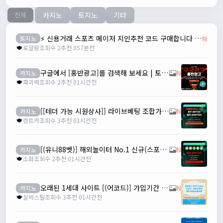
카지노
토지노
기타
전체
⚡️ 신용거래 스포츠 메이저 지인추천 코드 구매합니다 / 그외 지노,자비스,수기자 모십니다 ⚡️
N
토지노
로얄왕
조회수 2
추천 0
57분전
구글에서 [홍반광고]를 검색해 보세요 | 토토홍보 | 카지노홍보 | 커뮤니티홍보
N
카지노
파괴력
조회수 2
추천 0
1시간전
[[테더 가능 시원상사]] 라이브베팅 조합가능 | 신규입플 3+2/5+3/10+5 | 당첨상한3천만
N
카지노
렌트카
조회수 3
추천 0
1시간전
[(유니88벳)] 해외놀이터 No.1 신규(스포츠30%/5+3/10+5 | 카지노10%)
N
카지노
소화
조회수 2
추천 0
1시간전
오래된 1세대 사이트 [(어코드)] 가입기간 | 신규입플 5+5 | 업계최고배당
N
카지노
실버스틸
조회수 3
추천 0
1시간전