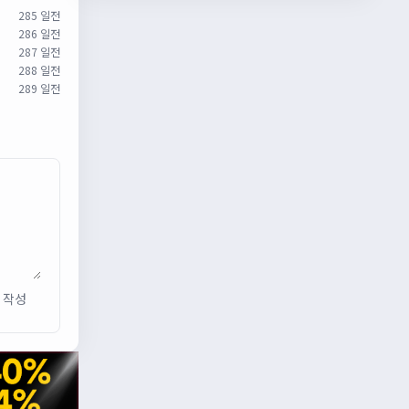
285 일전
286 일전
287 일전
288 일전
289 일전
작성