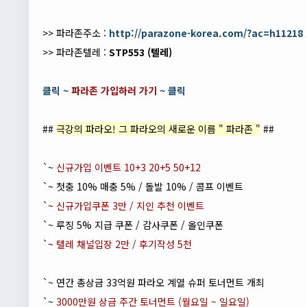
>> 파라존주소 :
http://parazone-korea.com/?ac=h11218
>> 파라존텔레 :
STP553 (텔레)
클릭 ~
파라존 가입하러 가기
~ 클릭
##
극강의 파라오! 그 파라오의 새로운 이름 " 파라존 "
##
`~
신규가입 이벤트 10+3 20+5 50+12
`~ 첫충 10% 매충 5% / 돌발 10% / 콤프 이벤트
`~
신규가입쿠폰 3만 / 지인 추천 이벤트
`~ 루징 5% 지급 쿠폰 / 감사쿠폰 / 올인쿠폰
`~
텔레 채널입장 2만 / 후기작성 5천
`~ 연간 총상금 33억원 파라오 계열 슈퍼 토너먼트 개최
`~
3000만원 상금 주간 토너먼트 (월요일 ~ 일요일)