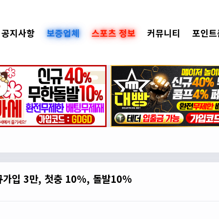
공지사항
보증업체
스포츠 정보
커뮤니티
포인트
규가입 3만, 첫충 10%, 돌발10%