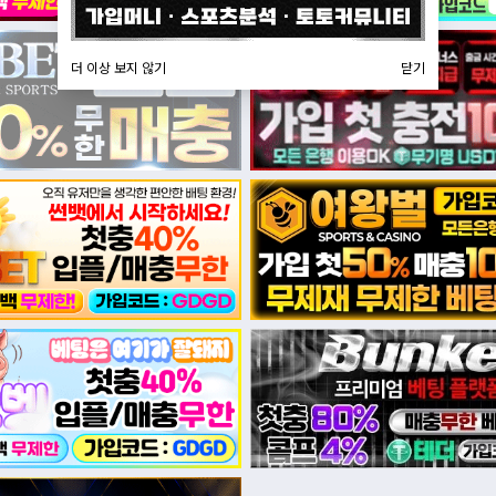
더 이상 보지 않기
닫기