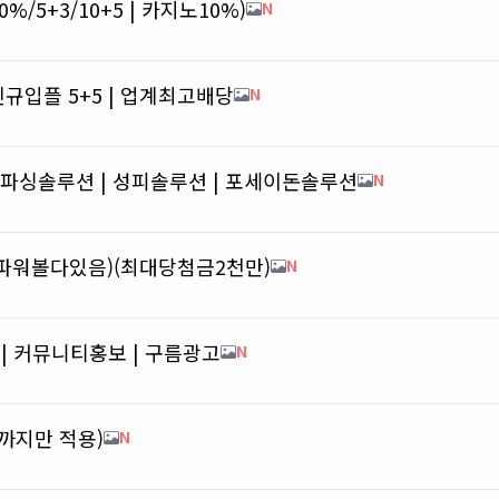
%/5+3/10+5 | 카지노10%)
N
신규입플 5+5 | 업계최고배당
N
 파싱솔루션 | 성피솔루션 | 포세이돈솔루션
N
든파워볼다있음)(최대당첨금2천만)
N
 | 커뮤니티홍보 | 구름광고
N
까지만 적용)
N