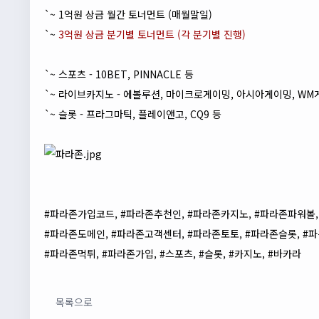
`~ 1억원 상금 월간 토너먼트 (매월말일)
`~
3억원 상금 분기별 토너먼트 (각 분기별 진행)
`~ 스포츠 - 10BET, PINNACLE 등
`~ 라이브카지노 - 에볼루션, 마이크로게이밍, 아시아게이밍, WM
`~ 슬롯 - 프라그마틱, 플레이앤고, CQ9 등
#파라존가입코드, #파라존추천인, #파라존카지노, #파라존파워볼,
#파라존도메인, #파라존고객센터, #파라존토토, #파라존슬롯, #
#파라존먹튀, #파라존가입, #스포츠, #슬롯, #카지노, #바카라
목록으로