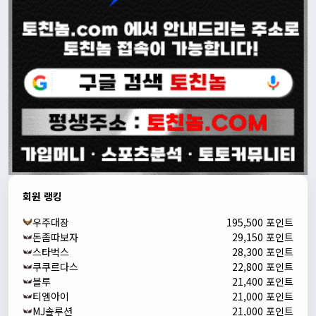
회원 랭킹
우주대장
195,500 포인트
돈좀따보자
29,150 포인트
스타벅스
28,300 포인트
쿠쿠르다스
22,800 포인트
블루
21,400 포인트
티엠아이
21,000 포인트
MJ솔루션
21,000 포인트