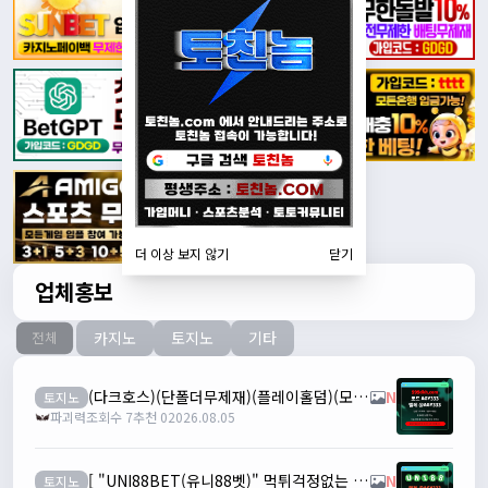
더 이상 보지 않기
닫기
업체홍보
카지노
토지노
기타
전체
(다크호스)(단폴더무제재)(플레이홀덤)(모든파워볼다있음)(최대당첨금2천만)
N
토지노
파괴력
조회수 7
추천 0
2026.08.05
[ "UNI88BET(유니88벳)" 먹튀걱정없는 해외놀이터가 대세지요! 카지노첫충10%]
N
토지노