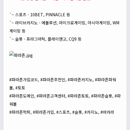
`~ 스포츠 - 10BET, PINNACLE 등
`~ 라이브카지노 - 에볼루션, 마이크로게이밍, 아시아게이밍, WM
게이밍 등
`~ 슬롯 - 프라그마틱, 플레이앤고, CQ9 등
#파라존가입코드, #파라존추천인, #파라존카지노, #파라존파워
볼, #토토
#파라존도메인, #파라존고객센터, #파라존토토, #파라존슬롯, #파
워볼
#파라존먹튀, #파라존가입, #스포츠, #슬롯, #카지노, #바카라