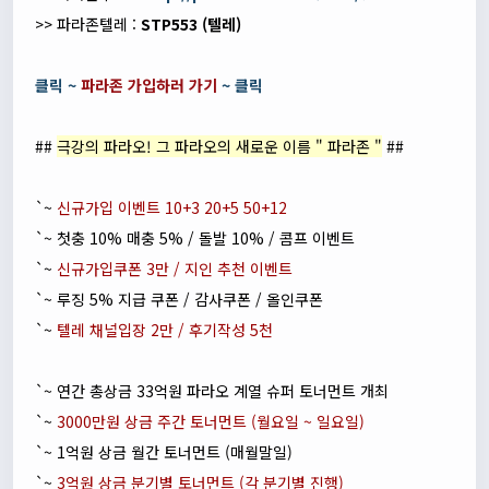
>> 파라존텔레 :
STP553 (텔레)
클릭 ~
파라존 가입하러 가기
~ 클릭
##
극강의 파라오! 그 파라오의 새로운 이름 " 파라존 "
##
`~
신규가입 이벤트 10+3 20+5 50+12
`~ 첫충 10% 매충 5% / 돌발 10% / 콤프 이벤트
`~
신규가입쿠폰 3만 / 지인 추천 이벤트
`~ 루징 5% 지급 쿠폰 / 감사쿠폰 / 올인쿠폰
`~
텔레 채널입장 2만 / 후기작성 5천
`~ 연간 총상금 33억원 파라오 계열 슈퍼 토너먼트 개최
`~
3000만원 상금 주간 토너먼트 (월요일 ~ 일요일)
`~ 1억원 상금 월간 토너먼트 (매월말일)
`~
3억원 상금 분기별 토너먼트 (각 분기별 진행)