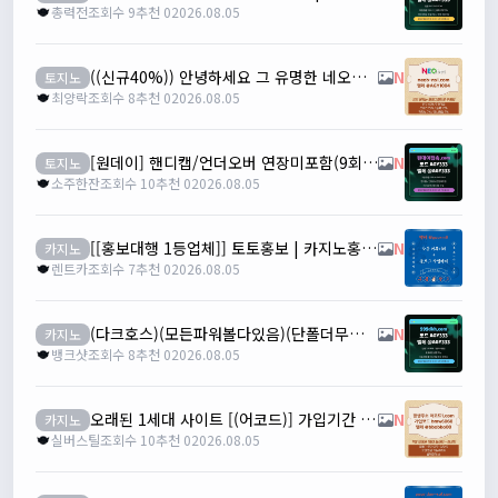
총력전
조회수 9
추천 0
2026.08.05
((신규40%)) 안녕하세요 그 유명한 네오벳, 맞습니다
N
토지노
최양락
조회수 8
추천 0
2026.08.05
[원데이] 핸디캡/언더오버 연장미포함(9회말까지만 적용)
N
토지노
소주한잔
조회수 10
추천 0
2026.08.05
[[홍보대행 1등업체]] 토토홍보 | 카지노홍보 | 커뮤니티홍보 | 구름광고
N
카지노
렌트카
조회수 7
추천 0
2026.08.05
(다크호스)(모든파워볼다있음)(단폴더무제재)(최대당첨금2천만)(플레이홀덤)
N
카지노
뱅크샷
조회수 8
추천 0
2026.08.05
오래된 1세대 사이트 [(어코드)] 가입기간 | 신규입플 5+5 | 업계최고배당
N
카지노
실버스틸
조회수 10
추천 0
2026.08.05