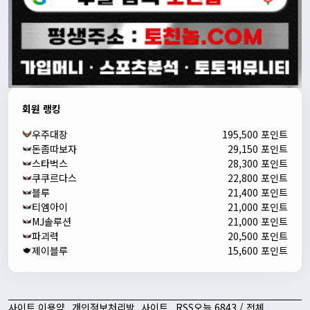
회원 랭킹
우주대장
195,500 포인트
돈좀따보자
29,150 포인트
스타벅스
28,300 포인트
쿠쿠르다스
22,800 포인트
블루
21,400 포인트
티엠아이
21,000 포인트
MJ솔루션
21,000 포인트
파괴력
20,500 포인트
제이블루
15,600 포인트
사이트 이용약
개인정보처리방
사이트
RSS
오늘 6843 / 전체