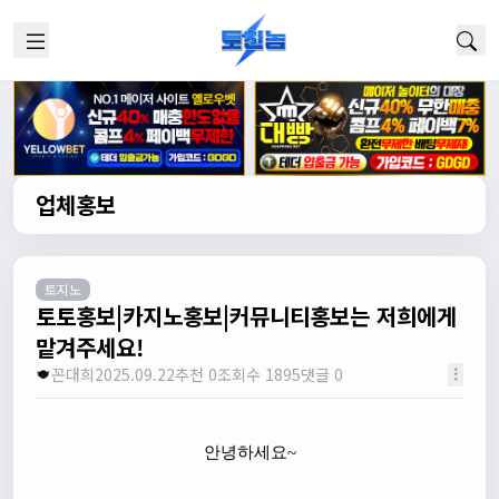
업체홍보
토지노
토토홍보|카지노홍보|커뮤니티홍보는 저희에게
맡겨주세요!
꼰대희
2025.09.22
추천 0
조회수 1895
댓글 0
안녕하세요~