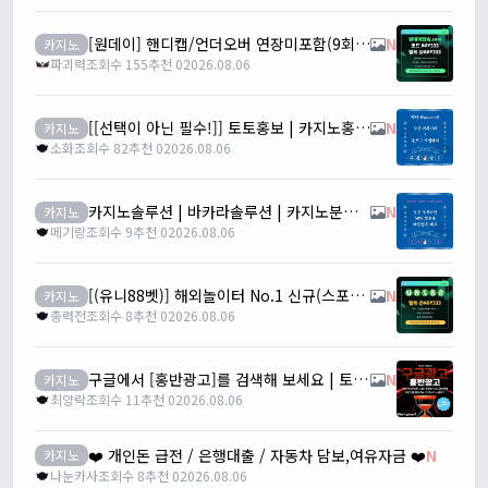
[원데이] 핸디캡/언더오버 연장미포함(9회말까지만 적용)
N
카지노
파괴력
조회수 155
추천 0
2026.08.06
[[선택이 아닌 필수!]] 토토홍보 | 카지노홍보 | 커뮤니티홍보 | 구름광고
N
카지노
소화
조회수 82
추천 0
2026.08.06
카지노솔루션 | 바카라솔루션 | 카지노분양 | 파싱솔루션 | 성피솔루션 | 포세이돈솔루션
N
카지노
메기랑
조회수 9
추천 0
2026.08.06
[(유니88벳)] 해외놀이터 No.1 신규(스포츠30%/5+3/10+5 | 카지노10%)
N
카지노
총력전
조회수 8
추천 0
2026.08.06
구글에서 [홍반광고]를 검색해 보세요 | 토토홍보 | 카지노홍보 | 커뮤니티홍보
N
카지노
최양락
조회수 11
추천 0
2026.08.06
❤️ 개인돈 급전 / 은행대출 / 자동차 담보,여유자금 ❤️
N
카지노
나눈카사
조회수 8
추천 0
2026.08.06