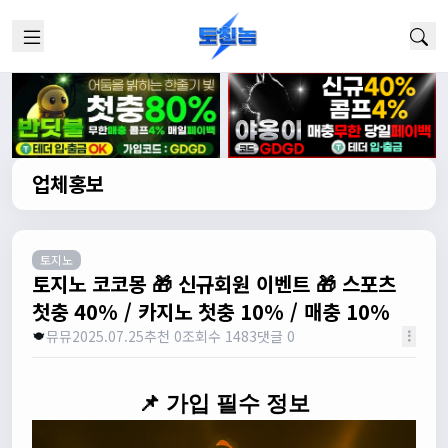
업체홍보
토지노
토지노 코코몽 🎁 신규회원 이벤트 🎁 스포츠
첫충 40% / 카지노 첫충 10% / 매충 10%
뮤뮤
2025.07.25
추천 0
조회수 1483
댓글 0
📌 가입 필수 정보