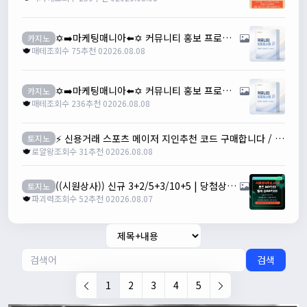
✡️➡️마케팅매니아⬅️✡️ 커뮤니티 홍보 프로그램⭐️구글 찌라시 프로그램⭐️카톡 텔레 미니게임 오토픽⭐️마케팅프로그램✡️ kbgw
카지노
매테
조회수 75
추천 0
2026.08.08
✡️➡️마케팅매니아⬅️✡️ 커뮤니티 홍보 프로그램⭐️구글 찌라시 프로그램⭐️카톡 텔레 미니게임 오토픽⭐️마케팅프로그램✡️ l0d3
카지노
매테
조회수 236
추천 0
2026.08.08
⚡️ 신용거래 스포츠 메이저 지인추천 코드 구매합니다 / 그외 지노,자비스,수기자 모십니다 ⚡️
토지노
로얄왕
조회수 31
추천 0
2026.08.08
((시원상사)) 신규 3+2/5+3/10+5 | 당첨상한 3천만 | 라이브베팅 조합가능
토지노
파괴력
조회수 52
추천 0
2026.08.07
검색
1
2
3
4
5