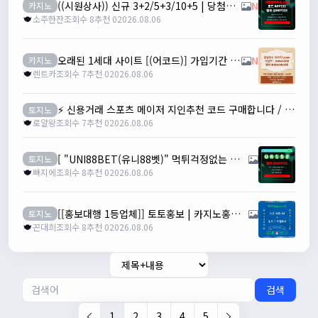
((시원상사)) 신규 3+2/5+3/10+5 | 당첨상한 3천만 | 라이브베팅 조합가능
N
카지노
소주한잔
조회수 8
추천 0
2026.08.06
오래된 1세대 사이트 [(어코드)] 가입기간 | 신규입플 5+5 | 업계최고배당
N
카지노
렌트카
조회수 7
추천 0
2026.08.06
⚡️ 신용거래 스포츠 메이저 지인추천 코드 구매합니다 / 그외 지노,자비스,수기자 모십니다 ⚡️
토지노
로얄왕
조회수 7
추천 0
2026.08.06
[ "UNI88BET(유니88벳)" 먹튀걱정없는 해외놀이터가 대세지요! 카지노첫충10%]
토지노
빠지에
조회수 8
추천 0
2026.08.06
[[홍보대행 1등업체]] 토토홍보 | 카지노홍보 | 커뮤니티홍보 | 구름광고
토지노
꼰대희
조회수 8
추천 0
2026.08.06
검색
1
2
3
4
5