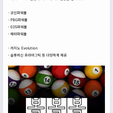
- 코인파워볼
- PBG파워볼
- EOS파워볼
- 메타파워볼
- 카지노 Evolution
- 슬롯머신 프라마그틱 등 다양하게 제공