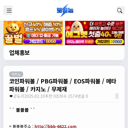
업체홍보
카지노
코인파워볼 / PBG파워볼 / EOS파워볼 / 메타
파워볼 / 카지노 / 무제재
군도리
2025.02.10
추천 0
조회수 1574
댓글 0
``
볼볼볼
``
= 볼볼볼주소 :
http://bbb-6622.com