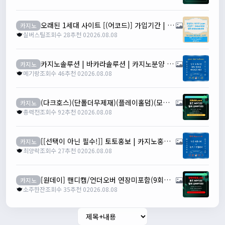
오래된 1세대 사이트 [(어코드)] 가입기간 | 신규입플 5+5 | 업계최고배당
카지노
실버스틸
조회수 28
추천 0
2026.08.08
카지노솔루션 | 바카라솔루션 | 카지노분양 | 파싱솔루션 | 성피솔루션 | 포세이돈솔루션
카지노
메기랑
조회수 46
추천 0
2026.08.08
(다크호스)(단폴더무제재)(플레이홀덤)(모든파워볼다있음)(최대당첨금2천만)
카지노
총력전
조회수 92
추천 0
2026.08.08
[[선택이 아닌 필수!]] 토토홍보 | 카지노홍보 | 커뮤니티홍보 | 구름광고
카지노
최양락
조회수 27
추천 0
2026.08.08
[원데이] 핸디캡/언더오버 연장미포함(9회말까지만 적용)
카지노
소주한잔
조회수 35
추천 0
2026.08.08