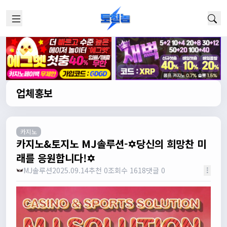
업체홍보
카지노
카지노&토지노 MJ솔루션-✡️당신의 희망찬 미
래를 응원합니다!✡️
MJ솔루션
2025.09.14
추천 0
조회수 1618
댓글 0