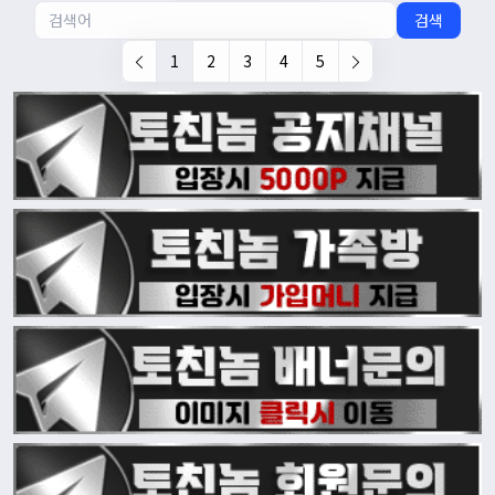
검색
1
2
3
4
5