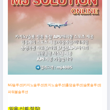
MJ솔루션|카지노솔루션|토지노솔루션|홀덤솔루션|슬롯솔루
션|
파워볼솔루션
믿음,신뢰,정직!