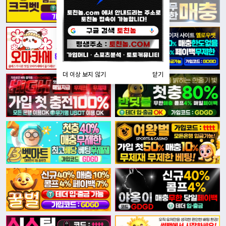
더 이상 보지 않기
닫기