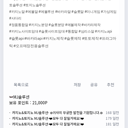
토솔루션 #토지노솔루션
#카지노알 #에볼알 #에볼루션 #바카라알 #슬롯알 #미니게임 #가상게임
#사다리
#정품통합알 #카지노분양 #슬롯분양 #에볼제작 #바카라제작
#카지노사이트임대 #슬롯사이트임대 #통합알 #심리스알 #카지노api
#슬롯api #바카라api #카지노제작 #슬롯제작 #토토제작 #프라그마
틱 #오프매장전용솔루션
목록으로
저장
공유
추천
MJ솔루션
보유 포인트 : 21,000P
- 카지노&토지노 MJ솔루션- ❄️귀사의 무궁한 발전을 기원합니다.❄️
168 일전
- 카지노&토지노 MJ솔루션-❤️모두 다 잘될거에요!❤️
179 일전
- 카지노&토지노 MJ솔루션-❤️모두 다 잘될거에요!❤️
181 일전