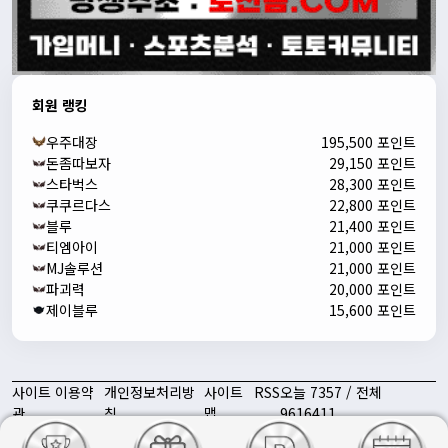
회원 랭킹
우주대장
195,500 포인트
돈좀따보자
29,150 포인트
스타벅스
28,300 포인트
쿠쿠르다스
22,800 포인트
블루
21,400 포인트
티엠아이
21,000 포인트
MJ솔루션
21,000 포인트
파괴력
20,000 포인트
제이블루
15,600 포인트
사이트 이용약
개인정보처리방
사이트
RSS
오늘 7357 / 전체
관
침
맵
9616411
토친놈 | 스포츠 중계 · 스포츠 분석 대표 토토 커뮤니티 ⓒ All rights