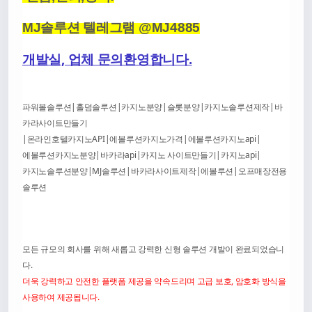
MJ솔루션 텔레그램 @MJ4885
개발실, 업체 문의환영합니다.
파워볼솔루션|홀덤솔루션|카지노분양|슬롯분양|
카지노솔루션제작|바
카라사이트만들기
|온라인호텔카지노API|에볼루션카지노가격|
에볼루션카지노api|
에볼루션카지노분양|바카라api|카지노 사이트만들기|카지노api|
카지노솔루션분양|MJ솔루션|바카라사이트제작|에볼루션|
오프매장전용
솔루션
모든 규모의 회사를 위해 새롭고 강력한 신형 솔루션 개발이 완료되었습니
다.
더욱 강력하고 안전한 플랫폼 제공을 약속드리며 고급 보호, 암호화 방식을
사용하여 제공됩니다.