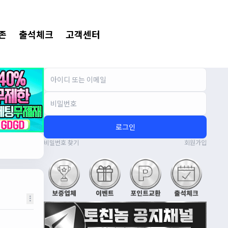
존
출석체크
고객센터
로그인
비밀번호 찾기
회원가입