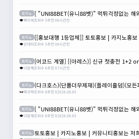
[ "UNI88BET(유니88벳)" 먹튀걱정없는
토지노
빠지에
조회수 5
추천 0
6시간전
[[홍보대행 1등업체]] 토토홍보 | 카지노홍보
토지노
꼰대희
조회수 5
추천 0
6시간전
[어코드 계열] [(아레스)] 신규 첫충전 1+2 o
토지노
다함께
조회수 6
추천 0
7시간전
(다크호스)(단폴더무제재)(플레이홀덤)(모
토지노
파괴력
조회수 8
추천 0
2026.08.05
[ "UNI88BET(유니88벳)" 먹튀걱정없는
토지노
다함께
조회수 8
추천 0
2026.08.05
토토홍보 | 카지노홍보 | 커뮤니티홍보는 저
토지노