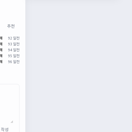
추천
제재
92 일전
제재
93 일전
제재
94 일전
제재
95 일전
제재
96 일전
작성