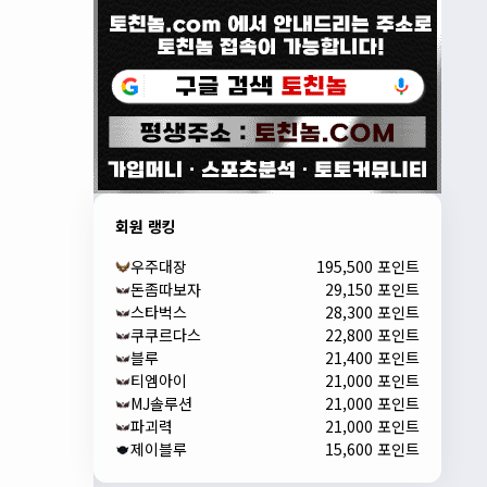
회원 랭킹
우주대장
195,500 포인트
돈좀따보자
29,150 포인트
스타벅스
28,300 포인트
쿠쿠르다스
22,800 포인트
블루
21,400 포인트
티엠아이
21,000 포인트
MJ솔루션
21,000 포인트
파괴력
21,000 포인트
제이블루
15,600 포인트