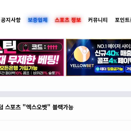
공지사항
보증업체
스포츠 정보
커뮤니티
포인트
덤 스포츠 "엑스오벳" 블랙가능