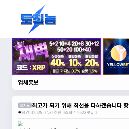
업체홍보
최고가 되기 위해 최선을 다하겠습니다 
토지노
장건이
2025.07.31
추천 0
조회수 2623
댓글 1