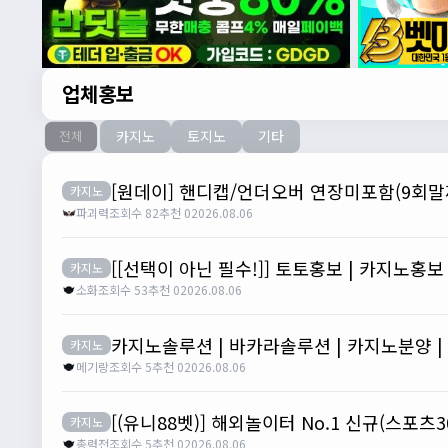
업체홍보
카지노
토지노
기타
전체
[원데이] 핸디캡/언더오버 연장미포함(9회말
카지노
파괴력
조회수 82
추천 0
2026.08.06
[[선택이 아닌 필수!]] 토토홍보 | 카지노홍보
카지노
소화
조회수 53
추천 0
2026.08.06
카지노솔루션 | 바카라솔루션 | 카지노분양 |
카지노
메기랑
조회수 5
추천 0
2026.08.06
[(유니88벳)] 해외놀이터 No.1 신규(스포츠30
카지노
총력전
조회수 5
추천 0
2026.08.06