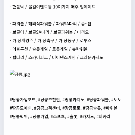
- 한폴낙 / 올킬이벤트등 10여가지 매주 업데이트
- 파워볼 / 해외식파워볼 / 파워SA다리 / 슈~맨
- 보글이 / 보글SA다리 / 보글파워볼 / 마리오
- 가.상개경주 / 가.상축구 / 가.상농구 / 로투스
- 에볼루션 / 슬롯게임 / 토큰게임 / 슈파워볼
- 별다리 / 스카이파크 / 바이낸스게임 / 크라운카지노
#땅콩가입코드, #땅콩추천인, #땅콩카지노, #땅콩파워볼, #토토
#땅콩도메인, #땅콩고객센터, #땅콩토토, #땅콩슬롯, #파워볼
#땅콩먹튀, #땅콩가입, #스포츠, #슬롯, #카지노, #바카라