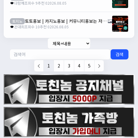
다함께
조회수 9
추천 0
2026.08.05
토토홍보 | 카지노홍보 | 커뮤니티홍보는 저희에게 맡겨주세요!
토지노
꼰대희
조회수 10
추천 0
2026.08.05
검색
1
2
3
4
5