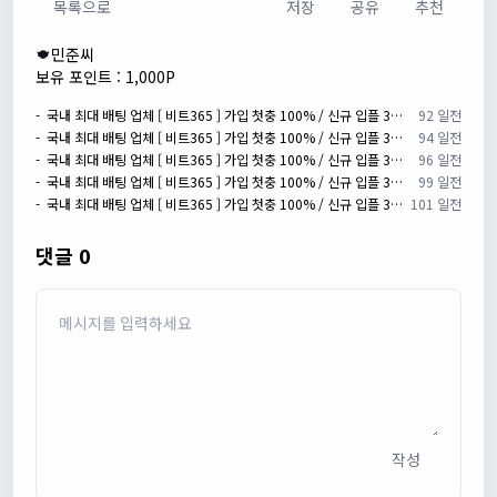
목록으로
저장
공유
추천
민준씨
보유 포인트 : 1,000P
- 국내 최대 배팅 업체 [ 비트365 ] 가입 첫충 100% / 신규 입플 3+3 - 100+20
92 일전
- 국내 최대 배팅 업체 [ 비트365 ] 가입 첫충 100% / 신규 입플 3+3 - 100+20
94 일전
- 국내 최대 배팅 업체 [ 비트365 ] 가입 첫충 100% / 신규 입플 3+3 - 100+20
96 일전
- 국내 최대 배팅 업체 [ 비트365 ] 가입 첫충 100% / 신규 입플 3+3 - 100+20
99 일전
- 국내 최대 배팅 업체 [ 비트365 ] 가입 첫충 100% / 신규 입플 3+3 - 100+20
101 일전
댓글 0
작성