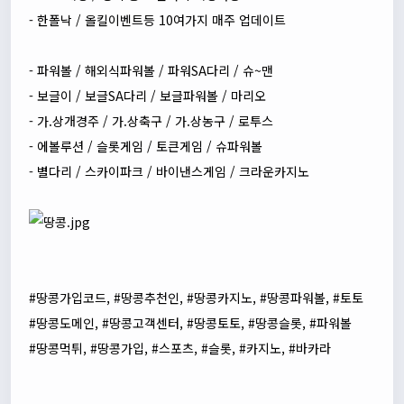
- 한폴낙 / 올킬이벤트등 10여가지 매주 업데이트
- 파워볼 / 해외식파워볼 / 파워SA다리 / 슈~맨
- 보글이 / 보글SA다리 / 보글파워볼 / 마리오
- 가.상개경주 / 가.상축구 / 가.상농구 / 로투스
- 에볼루션 / 슬롯게임 / 토큰게임 / 슈파워볼
- 별다리 / 스카이파크 / 바이낸스게임 / 크라운카지노
#땅콩가입코드, #땅콩추천인, #땅콩카지노, #땅콩파워볼, #토토
#땅콩도메인, #땅콩고객센터, #땅콩토토, #땅콩슬롯, #파워볼
#땅콩먹튀, #땅콩가입, #스포츠, #슬롯, #카지노, #바카라