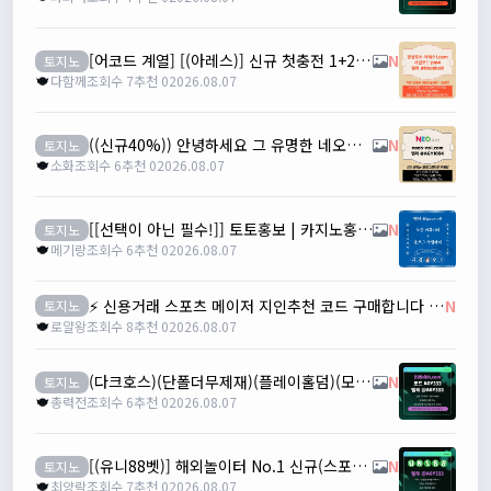
[어코드 계열] [(아레스)] 신규 첫충전 1+2 or 30% | 매일첫충 20% 무한매충 10%
N
토지노
다함께
조회수 7
추천 0
2026.08.07
((신규40%)) 안녕하세요 그 유명한 네오벳, 맞습니다
N
토지노
소화
조회수 6
추천 0
2026.08.07
[[선택이 아닌 필수!]] 토토홍보 | 카지노홍보 | 커뮤니티홍보 | 구름광고
N
토지노
메기랑
조회수 6
추천 0
2026.08.07
⚡️ 신용거래 스포츠 메이저 지인추천 코드 구매합니다 / 그외 지노,자비스,수기자 모십니다 ⚡️
N
토지노
로얄왕
조회수 8
추천 0
2026.08.07
(다크호스)(단폴더무제재)(플레이홀덤)(모든파워볼다있음)(최대당첨금2천만)
N
토지노
총력전
조회수 6
추천 0
2026.08.07
[(유니88벳)] 해외놀이터 No.1 신규(스포츠30%/5+3/10+5 | 카지노10%)
N
토지노
최양락
조회수 7
추천 0
2026.08.07