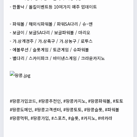
- 한폴낙 / 올킬이벤트등 10여가지 매주 업데이트
- 파워볼 / 해외식파워볼 / 파워SA다리 / 슈~맨
- 보글이 / 보글SA다리 / 보글파워볼 / 마리오
- 가.상개경주 / 가.상축구 / 가.상농구 / 로투스
- 에볼루션 / 슬롯게임 / 토큰게임 / 슈파워볼
- 별다리 / 스카이파크 / 바이낸스게임 / 크라운카지노
#땅콩가입코드, #땅콩추천인, #땅콩카지노, #땅콩파워볼, #토토
#땅콩도메인, #땅콩고객센터, #땅콩토토, #땅콩슬롯, #파워볼
#땅콩먹튀, #땅콩가입, #스포츠, #슬롯, #카지노, #바카라