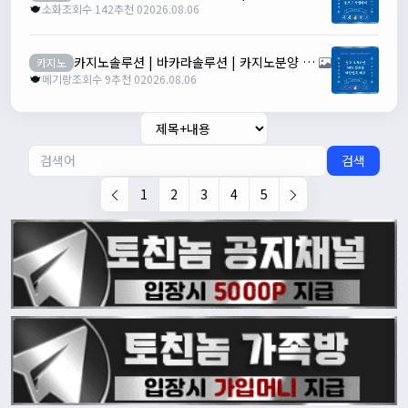
소화
조회수 142
추천 0
2026.08.06
카지노솔루션 | 바카라솔루션 | 카지노분양 | 파싱솔루션 | 성피솔루션 | 포세이돈솔루션
카지노
메기랑
조회수 9
추천 0
2026.08.06
검색
1
2
3
4
5