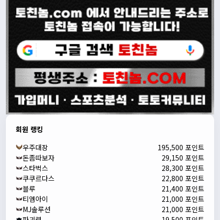
회원 랭킹
우주대장
195,500 포인트
돈좀따보자
29,150 포인트
스타벅스
28,300 포인트
쿠쿠르다스
22,800 포인트
블루
21,400 포인트
티엠아이
21,000 포인트
MJ솔루션
21,000 포인트
파괴력
19,500 포인트