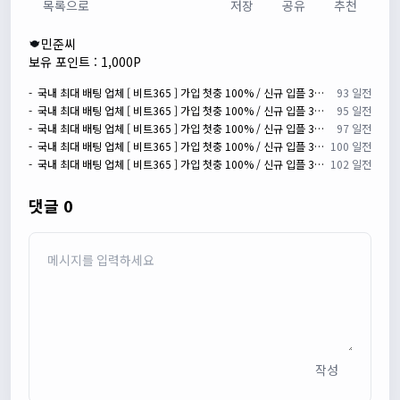
목록으로
저장
공유
추천
민준씨
보유 포인트 : 1,000P
- 국내 최대 배팅 업체 [ 비트365 ] 가입 첫충 100% / 신규 입플 3+3 - 100+20
93 일전
- 국내 최대 배팅 업체 [ 비트365 ] 가입 첫충 100% / 신규 입플 3+3 - 100+20
95 일전
- 국내 최대 배팅 업체 [ 비트365 ] 가입 첫충 100% / 신규 입플 3+3 - 100+20
97 일전
- 국내 최대 배팅 업체 [ 비트365 ] 가입 첫충 100% / 신규 입플 3+3 - 100+20
100 일전
- 국내 최대 배팅 업체 [ 비트365 ] 가입 첫충 100% / 신규 입플 3+3 - 100+20
102 일전
댓글 0
작성