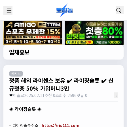
업체홍보
카지노
정품 해외 라이센스 보유 ✔️ 라이징슬롯 ✔️ 신
규첫충 50% 가입머니3만
이슬로
2025.02.11
추천 0
조회수 2596
댓글 0
◈
라이징슬롯
◈
= 라이징슬롯주소 :
https://ris211.com