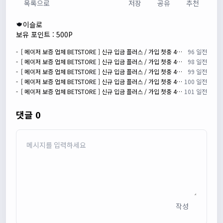
목록으로
저장
공유
추천
이슬로
보유 포인트 : 500P
- [ 메이저 보증 업체 BETSTORE ] 신규 입금 플러스 / 가입 첫충 40% / 무제재
96 일전
- [ 메이저 보증 업체 BETSTORE ] 신규 입금 플러스 / 가입 첫충 40% / 무제재
98 일전
- [ 메이저 보증 업체 BETSTORE ] 신규 입금 플러스 / 가입 첫충 40% / 무제재
99 일전
- [ 메이저 보증 업체 BETSTORE ] 신규 입금 플러스 / 가입 첫충 40% / 무제재
100 일전
- [ 메이저 보증 업체 BETSTORE ] 신규 입금 플러스 / 가입 첫충 40% / 무제재
101 일전
댓글 0
작성