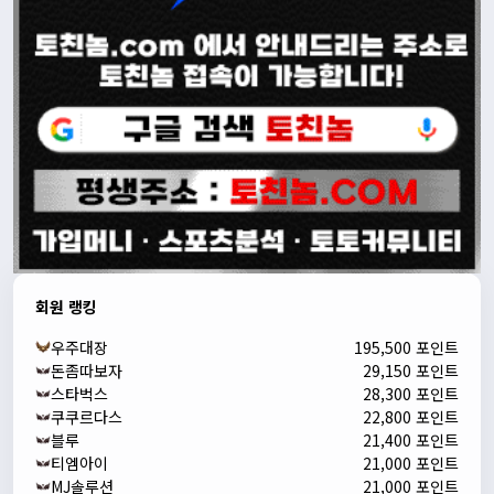
회원 랭킹
우주대장
195,500 포인트
돈좀따보자
29,150 포인트
스타벅스
28,300 포인트
쿠쿠르다스
22,800 포인트
블루
21,400 포인트
티엠아이
21,000 포인트
MJ솔루션
21,000 포인트