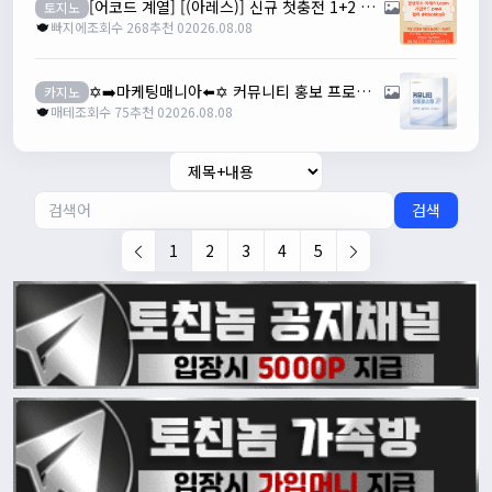
[어코드 계열] [(아레스)] 신규 첫충전 1+2 or 30% | 매일첫충 20% 무한매충 10%
토지노
빠지에
조회수 268
추천 0
2026.08.08
✡️➡️마케팅매니아⬅️✡️ 커뮤니티 홍보 프로그램⭐️구글 찌라시 프로그램⭐️카톡 텔레 미니게임 오토픽⭐️마케팅프로그램✡️ kbgw
카지노
매테
조회수 75
추천 0
2026.08.08
검색
1
2
3
4
5