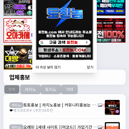
더 이상 보지 않기
닫기
업체홍보
카지노
토지노
기타
전체
토토홍보 | 카지노홍보 | 커뮤니티홍보는 저희에게 맡겨주세요!
N
카지노
뱅크샷
조회수 1
추천 0
8초전
오래된 1세대 사이트 [(어코드)] 가입기간 | 신규입플 5+5 | 업계최고배당
N
카지노