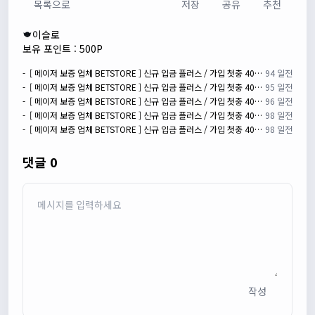
목록으로
저장
공유
추천
이슬로
보유 포인트 : 500P
- [ 메이저 보증 업체 BETSTORE ] 신규 입금 플러스 / 가입 첫충 40% / 무제재
94 일전
- [ 메이저 보증 업체 BETSTORE ] 신규 입금 플러스 / 가입 첫충 40% / 무제재
95 일전
- [ 메이저 보증 업체 BETSTORE ] 신규 입금 플러스 / 가입 첫충 40% / 무제재
96 일전
- [ 메이저 보증 업체 BETSTORE ] 신규 입금 플러스 / 가입 첫충 40% / 무제재
98 일전
- [ 메이저 보증 업체 BETSTORE ] 신규 입금 플러스 / 가입 첫충 40% / 무제재
98 일전
댓글 0
작성