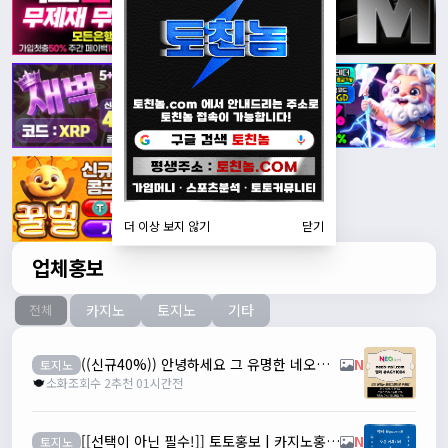
더 이상 보지 않기
닫기
업체홍보
카지노
토지노
기타
전체
((신규40%)) 안녕하세요 그 유명한 네오벳, 맞습니다
N
토지노
소화
조회수 2
추천 0
1시간전
[[선택이 아닌 필수!]] 토토홍보 | 카지노홍보 | 커뮤니티홍보 | 구름광고
N
토지노