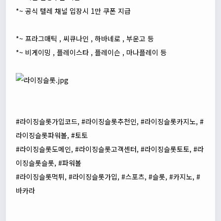
*~ 공식 텔레 채널 입장시 1만 쿠폰 지급
*~ 프라그매틱 , 씨큐나인 , 하바네로 , 부운고 등
*~ 비게이밍 , 플레이스타 , 플레이슨 , 마나플레이 등
#라이징슬롯가입코드, #라이징슬롯추천인, #라이징슬롯카지노, #
라이징슬롯파워볼, #토토
#라이징슬롯도메인, #라이징슬롯고객센터, #라이징슬롯토토, #라
이징슬롯슬롯, #파워볼
#라이징슬롯먹튀, #라이징슬롯가입, #스포츠, #슬롯, #카지노, #
바카라