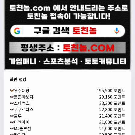
회원 랭킹
우주대장
195,500 포인트
돈좀따보자
29,150 포인트
스타벅스
28,300 포인트
쿠쿠르다스
22,800 포인트
블루
21,400 포인트
티엠아이
21,000 포인트
MJ솔루션
21,000 포인트
파괴력
20,500 포인트