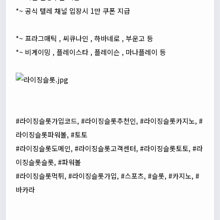
*~ 공식 텔레 채널 입장시 1만 쿠폰 지급
*~ 프라그매틱 , 씨큐나인 , 하바네로 , 부운고 등
*~ 비게이밍 , 플레이스타 , 플레이슨 , 마나플레이 등
#라이징슬롯가입코드, #라이징슬롯추천인, #라이징슬롯카지노, #
라이징슬롯파워볼, #토토
#라이징슬롯도메인, #라이징슬롯고객센터, #라이징슬롯토토, #라
이징슬롯슬롯, #파워볼
#라이징슬롯먹튀, #라이징슬롯가입, #스포츠, #슬롯, #카지노, #
바카라