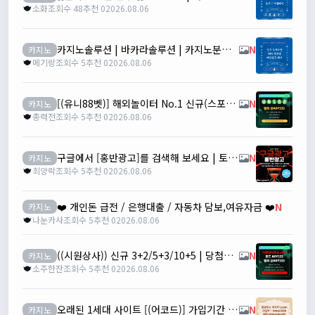
소화
조회수 48
추천 0
2026.08.06
카지노솔루션 | 바카라솔루션 | 카지노분양 | 파싱솔루션 | 성피솔루션 | 포세이돈솔루션
N
카지노
메기랑
조회수 5
추천 0
2026.08.06
[(유니88벳)] 해외놀이터 No.1 신규(스포츠30%/5+3/10+5 | 카지노10%)
N
카지노
총력전
조회수 5
추천 0
2026.08.06
구글에서 [홍반광고]를 검색해 보세요 | 토토홍보 | 카지노홍보 | 커뮤니티홍보
N
카지노
최양락
조회수 5
추천 0
2026.08.06
❤️ 개인돈 급전 / 은행대출 / 자동차 담보,여유자금 ❤️
N
카지노
나눈카사
조회수 5
추천 0
2026.08.06
((시원상사)) 신규 3+2/5+3/10+5 | 당첨상한 3천만 | 라이브베팅 조합가능
N
카지노
소주한잔
조회수 5
추천 0
2026.08.06
오래된 1세대 사이트 [(어코드)] 가입기간 | 신규입플 5+5 | 업계최고배당
N
카지노