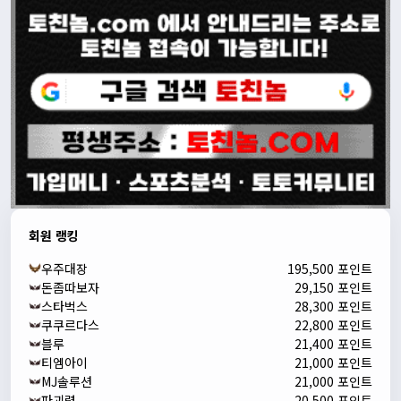
회원 랭킹
우주대장
195,500 포인트
돈좀따보자
29,150 포인트
스타벅스
28,300 포인트
쿠쿠르다스
22,800 포인트
블루
21,400 포인트
티엠아이
21,000 포인트
MJ솔루션
21,000 포인트
파괴력
20,500 포인트