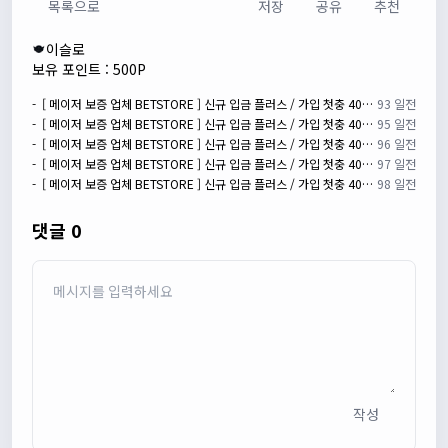
목록으로
저장
공유
추천
이슬로
보유 포인트 : 500P
- [ 메이저 보증 업체 BETSTORE ] 신규 입금 플러스 / 가입 첫충 40% / 무제재
93 일전
- [ 메이저 보증 업체 BETSTORE ] 신규 입금 플러스 / 가입 첫충 40% / 무제재
95 일전
- [ 메이저 보증 업체 BETSTORE ] 신규 입금 플러스 / 가입 첫충 40% / 무제재
96 일전
- [ 메이저 보증 업체 BETSTORE ] 신규 입금 플러스 / 가입 첫충 40% / 무제재
97 일전
- [ 메이저 보증 업체 BETSTORE ] 신규 입금 플러스 / 가입 첫충 40% / 무제재
98 일전
댓글 0
작성