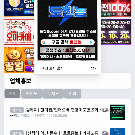
더 이상 보지 않기
닫기
업체홍보
카지노
토지노
기타
전체
[원데이] 핸디캡/언더오버 연장미포함(9회말까지만 적용)
N
카지노
파괴력
조회수 69
추천 0
2026.08.06
[[선택이 아닌 필수!]] 토토홍보 | 카지노홍보 | 커뮤니티홍보 | 구름광고
N
카지노