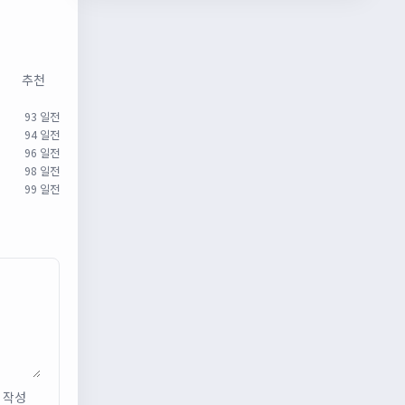
추천
93 일전
94 일전
96 일전
98 일전
99 일전
작성