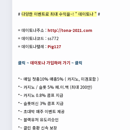
#
다양한 이벤트로 최대 수익을~! " 데이토나 "
#
= 데이토나주소 :
http://tona-2021.com
= 데이토나코드 : ss772
= 데이토나텔레 :
Pig127
클릭 ~
데이토나 가입하러 가기
~ 클릭
*~ 매일 첫충10% 매충5% ( 카지노, 미겜포함 )
*~ 카지노 / 슬롯 5% 페.이.백 (최대 200만)
*~ 카지노 0.8% 콤프 지급
*~ 슬롯머신 3% 콤프 지급
*~ 초대박 매주 이벤트 제공
*~ 블랙유저 유도리승인
*~ 클린 충환 신속 보장