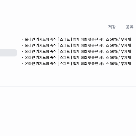
라
저장
공유
- 온라인 카지노의 중심 [ 스피드 ] 업계 최초 첫충전 서비스 50% / 무제재
- 온라인 카지노의 중심 [ 스피드 ] 업계 최초 첫충전 서비스 50% / 무제재
- 온라인 카지노의 중심 [ 스피드 ] 업계 최초 첫충전 서비스 50% / 무제재
- 온라인 카지노의 중심 [ 스피드 ] 업계 최초 첫충전 서비스 50% / 무제재
- 온라인 카지노의 중심 [ 스피드 ] 업계 최초 첫충전 서비스 50% / 무제재