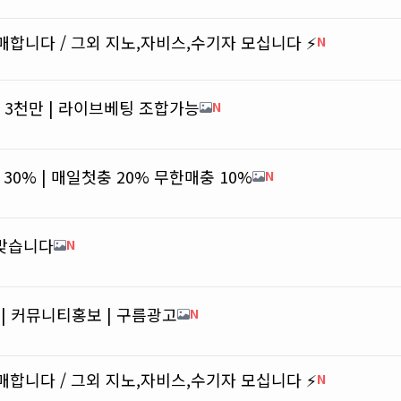
매합니다 / 그외 지노,자비스,수기자 모십니다 ⚡️
N
첨상한 3천만 | 라이브베팅 조합가능
N
r 30% | 매일첫충 20% 무한매충 10%
N
 맞습니다
N
 | 커뮤니티홍보 | 구름광고
N
매합니다 / 그외 지노,자비스,수기자 모십니다 ⚡️
N