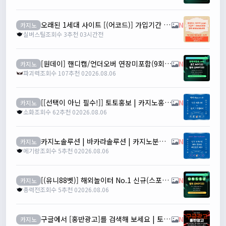
오래된 1세대 사이트 [(어코드)] 가입기간 | 신규입플 5+5 | 업계최고배당
N
카지노
실버스틸
조회수 3
추천 0
3시간전
[원데이] 핸디캡/언더오버 연장미포함(9회말까지만 적용)
N
카지노
파괴력
조회수 107
추천 0
2026.08.06
[[선택이 아닌 필수!]] 토토홍보 | 카지노홍보 | 커뮤니티홍보 | 구름광고
N
카지노
소화
조회수 62
추천 0
2026.08.06
카지노솔루션 | 바카라솔루션 | 카지노분양 | 파싱솔루션 | 성피솔루션 | 포세이돈솔루션
N
카지노
메기랑
조회수 5
추천 0
2026.08.06
[(유니88벳)] 해외놀이터 No.1 신규(스포츠30%/5+3/10+5 | 카지노10%)
N
카지노
총력전
조회수 5
추천 0
2026.08.06
구글에서 [홍반광고]를 검색해 보세요 | 토토홍보 | 카지노홍보 | 커뮤니티홍보
N
카지노