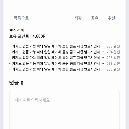
목록으로
저장
공유
추천
장건이
보유 포인트 : 4,600P
- 카지노 입플 가능 이외 일일 페이백 ,롤링 콤프 지급 받으시면서 이용 하시고 다양한 혜택 지원 팍팍 제공 중
283 일전
- 카지노 입플 가능 이외 일일 페이백 ,롤링 콤프 지급 받으시면서 이용 하시고 다양한 혜택 지원 팍팍 제공 중
284 일전
- 카지노 입플 가능 이외 일일 페이백 ,롤링 콤프 지급 받으시면서 이용 하시고 다양한 혜택 지원 팍팍 제공 중
286 일전
- 카지노 입플 가능 이외 일일 페이백 ,롤링 콤프 지급 받으시면서 이용 하시고 다양한 혜택 지원 팍팍 제공 중
288 일전
- 카지노 입플 가능 이외 일일 페이백 ,롤링 콤프 지급 받으시면서 이용 하시고 다양한 혜택 지원 팍팍 제공 중
290 일전
댓글 0