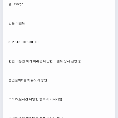
텔 : cfdcgh
입플 이벤트
3+2 5+3 10+5 30+10
한번 이용만 하기 아쉬운 다양한 이벤트 상시 진행 중
승인전화x 블랙 유도리 승인
스포츠,실시간 다양한 종목의 미니게임
다양하게 즐길수 있는 정품 카지노 제공