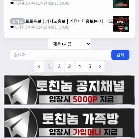
다함께
조회수 11
추천 0
2026.08.05
토토홍보 | 카지노홍보 | 커뮤니티홍보는 저희에게 맡겨주세요!
토지노
꼰대희
조회수 12
추천 0
2026.08.05
검색
1
2
3
4
5