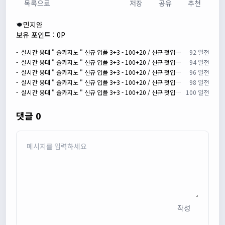
목록으로
저장
공유
추천
민지얌
보유 포인트 : 0P
- 실시간 응대 " 솔카지노 " 신규 입플 3+3 - 100+20 / 신규 첫입금 최대 100%
92 일전
- 실시간 응대 " 솔카지노 " 신규 입플 3+3 - 100+20 / 신규 첫입금 최대 100%
94 일전
- 실시간 응대 " 솔카지노 " 신규 입플 3+3 - 100+20 / 신규 첫입금 최대 100%
96 일전
- 실시간 응대 " 솔카지노 " 신규 입플 3+3 - 100+20 / 신규 첫입금 최대 100%
98 일전
- 실시간 응대 " 솔카지노 " 신규 입플 3+3 - 100+20 / 신규 첫입금 최대 100%
100 일전
댓글 0
작성