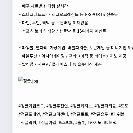
~ 배구 세트별 핸디캡 실시간
~ 스타크래프트2 / 리그오브레전드 등 E-SPORTS 전종목
~ 마틴, 루틴, 찍먹 등 모든배팅 제재없음
~ 스포츠 보너스 배당 / 한폴낙 등 15여가지 이벤트
~ 파워볼, 별다리, 가상게임, 버블파워볼, 토큰게임 등 미니게임 제
~ 에볼루션 / 아시아게이밍 / 프라그마틱 등 라이브카지노 제공
~ 랄킹덤 / 시큐9 / 플레이스타 등 슬롯머신 제공
#정글가입코드, #정글추천인, #정글카지노, #정글파워볼, #토토
#정글도메인, #정글고객센터, #정글토토, #정글슬롯, #파워볼
#정글먹튀, #정글가입, #스포츠, #슬롯, #카지노, #바카라