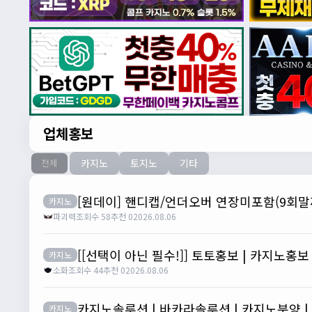
업체홍보
카지노
토지노
기타
전체
[원데이] 핸디캡/언더오버 연장미포함(9회말
카지노
파괴력
조회수 58
추천 0
2026.08.06
[[선택이 아닌 필수!]] 토토홍보 | 카지노홍보
카지노
소화
조회수 44
추천 0
2026.08.06
카지노솔루션 | 바카라솔루션 | 카지노분양 |
카지노