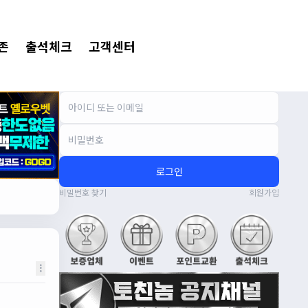
존
출석체크
고객센터
로그인
비밀번호 찾기
회원가입