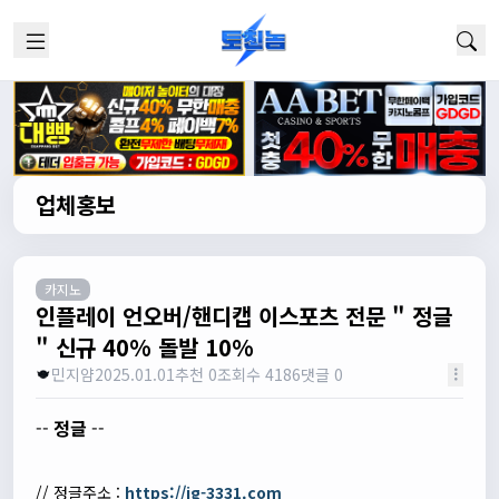
업체홍보
카지노
인플레이 언오버/핸디캡 이스포츠 전문 " 정글
" 신규 40% 돌발 10%
민지얌
2025.01.01
추천 0
조회수 4186
댓글 0
--
정글
--
// 정글주소 :
https://jg-3331.com