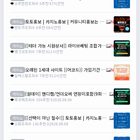
소주한잔
조회수 5
추천 0
7시간전
토토홍보 | 카지노홍보 | 커뮤니티홍보는 저희에게 맡겨주세요!
N
카지노
렌트카
조회수 6
추천 0
8시간전
[[테더 가능 시원상사]] 라이브베팅 조합가능 | 신규입플 3+2/5+3/10+5 | 당첨상한3천만
N
카지노
뱅크샷
조회수 7
추천 0
11시간전
오래된 1세대 사이트 [(어코드)] 가입기간 | 신규입플 5+5 | 업계최고배당
N
카지노
실버스틸
조회수 7
추천 0
12시간전
[원데이] 핸디캡/언더오버 연장미포함(9회말까지만 적용)
카지노
파괴력
조회수 330
추천 0
2026.08.06
[[선택이 아닌 필수!]] 토토홍보 | 카지노홍보 | 커뮤니티홍보 | 구름광고
카지노
소화
조회수 141
추천 0
2026.08.06