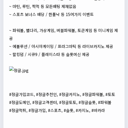
~ 마틴, 루틴, 찍먹 등 모든배팅 제재없음
~ 스포츠 보너스 배당 / 한폴낙 등 15여가지 이벤트
~ 파워볼, 별다리, 가상게임, 버블파워볼, 토큰게임 등 미니게임 제
공
~ 에볼루션 / 아시아게이밍 / 프라그마틱 등 라이브카지노 제공
~ 랄킹덤 / 시큐9 / 플레이스타 등 슬롯머신 제공
#정글가입코드, #정글추천인, #정글카지노, #정글파워볼, #토토
#정글도메인, #정글고객센터, #정글토토, #정글슬롯, #파워볼
#정글먹튀, #정글가입, #스포츠, #슬롯, #카지노, #바카라