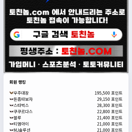
회원 랭킹
우주대장
195,500 포인트
돈좀따보자
29,150 포인트
스타벅스
28,300 포인트
쿠쿠르다스
22,800 포인트
블루
21,400 포인트
티엠아이
21,000 포인트
MJ솔루션
21,000 포인트