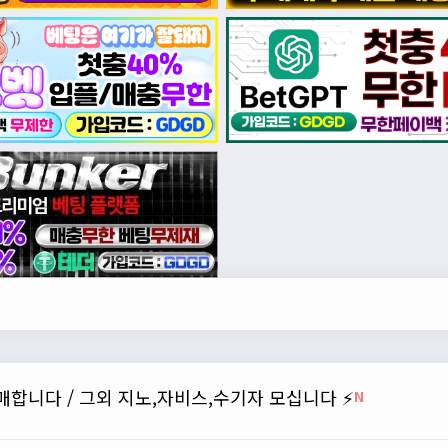
매합니다 / 그외 지노,자비스,수기자 모십니다 ⚡️
N