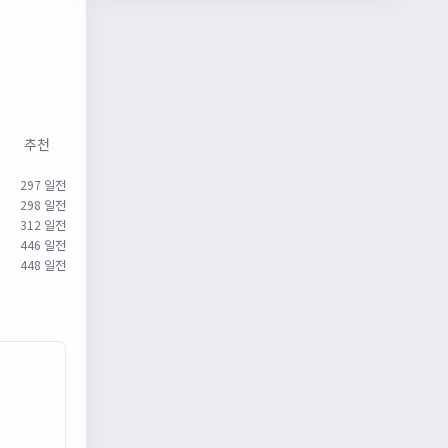
추천
297 일전
298 일전
312 일전
446 일전
448 일전