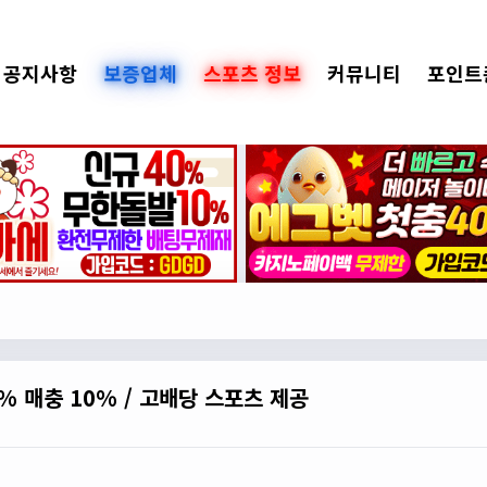
공지사항
보증업체
스포츠 정보
커뮤니티
포인트
% 매충 10% / 고배당 스포츠 제공