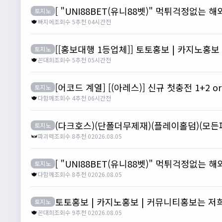
[ "UNI88BET(유니88벳)" 먹튀걱정없는
토지노
빠지에
조회수 5
추천 0
4시간전
[[홍보대행 1등업체]] 토토홍보 | 카지노홍보
토지노
꼰대희
조회수 5
추천 0
5시간전
[어코드 계열] [(아레스)] 신규 첫충전 1+2 o
토지노
다함께
조회수 4
추천 0
6시간전
(다크호스)(단폴더무제재)(플레이홀덤)(모
토지노
파괴력
조회수 8
추천 0
2026.08.05
[ "UNI88BET(유니88벳)" 먹튀걱정없는
토지노
다함께
조회수 8
추천 0
2026.08.05
토토홍보 | 카지노홍보 | 커뮤니티홍보는 저
토지노
꼰대희
조회수 9
추천 0
2026.08.05