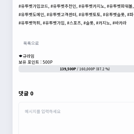
#유투벳가입코드, #유투벳추천인, #유투벳카지노, #유투벳파워볼,
#유투벳도메인, #유투벳고객센터, #유투벳토토, #유투벳슬롯, #
#유투벳먹튀, #유투벳가입, #스포츠, #슬롯, #카지노, #바카라
목록으로
규라임
보유 포인트 : 500P
139,500P
/ 160,000P (87.2 %)
댓글 0