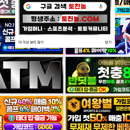
더 이상 보지 않기
닫기