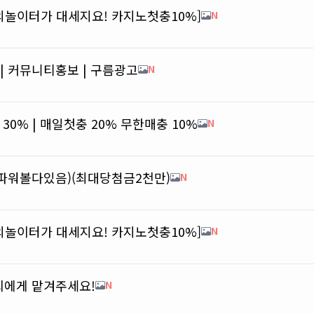
 해외놀이터가 대세지요! 카지노첫충10%]
N
 | 커뮤니티홍보 | 구름광고
N
r 30% | 매일첫충 20% 무한매충 10%
N
든파워볼다있음)(최대당첨금2천만)
N
 해외놀이터가 대세지요! 카지노첫충10%]
N
희에게 맡겨주세요!
N