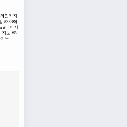
온라인카지
#333에
m #메이저
카지노 #라
카지노