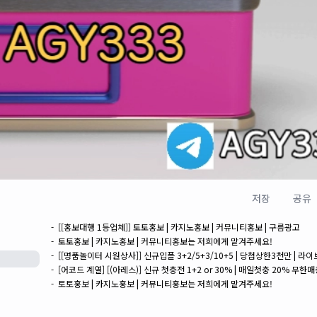
저장
공유
- [[홍보대행 1등업체]] 토토홍보 | 카지노홍보 | 커뮤니티홍보 | 구름광고
- 토토홍보 | 카지노홍보 | 커뮤니티홍보는 저희에게 맡겨주세요!
- 토토홍보 | 카지노홍보 | 커뮤니티홍보는 저희에게 맡겨주세요!