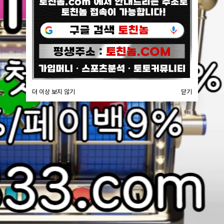
더 이상 보지 않기
닫기