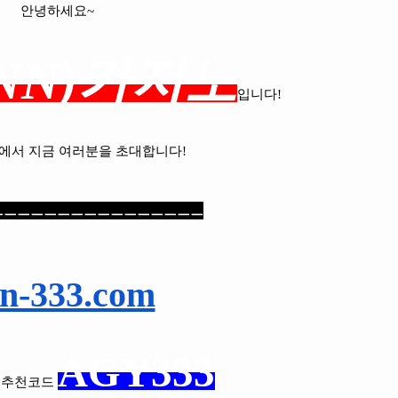
안녕하세요~
NN)카지노
입니다!
에서 지금 여러분을 초대합니다!
ㅡㅡㅡㅡㅡㅡㅡㅡㅡㅡㅡㅡㅡㅡㅡㅡ
n-333.com
AGY333
/ 추천코드 