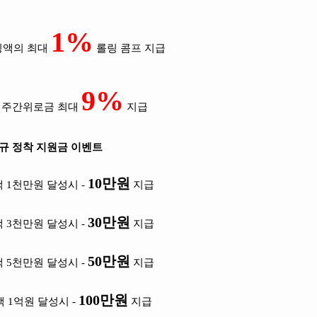
1%
액의 최대 
 롤링 콤프 지급
9%
 주간위로금 최대 
 지급
규 정착 지원금 이벤트
10만원
 1천만원 달성시 - 
 지급
30만원
 3천만원 달성시 - 
 지급
50만원
 5천만원 달성시 - 
 지급
100만원
 1억원 달성시 - 
 지급