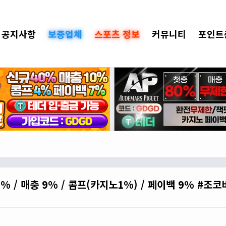
공지사항
보증업체
스포츠 정보
커뮤니티
포인트
% / 매충 9% / 콤프(카지노1%) / 페이백 9% #조