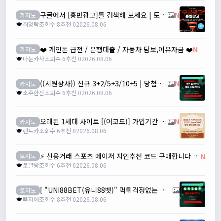
구글에서 [홍반광고]를 검색해 보세요 | 토토홍보 | 카지노홍보 | 커뮤니티홍보
N
카지노
최양락
조회수 8
추천 0
2026.08.06
❤️ 개인돈 급전 / 은행대출 / 자동차 담보,여유자금 ❤️
N
카지노
나눈카사
조회수 6
추천 0
2026.08.06
((시원상사)) 신규 3+2/5+3/10+5 | 당첨상한 3천만 | 라이브베팅 조합가능
N
카지노
소주한잔
조회수 6
추천 0
2026.08.06
오래된 1세대 사이트 [(어코드)] 가입기간 | 신규입플 5+5 | 업계최고배당
N
카지노
렌트카
조회수 6
추천 0
2026.08.06
⚡️ 신용거래 스포츠 메이저 지인추천 코드 구매합니다 / 그외 지노,자비스,수기자 모십니다 ⚡️
N
토지노
로얄왕
조회수 6
추천 0
2026.08.06
[ "UNI88BET(유니88벳)" 먹튀걱정없는 해외놀이터가 대세지요! 카지노첫충10%]
토지노
빠지에
조회수 8
추천 0
2026.08.06