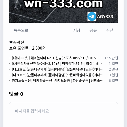
목록으로
저장
공유
추천
총력전
보유 포인트 : 2,500P
- [(유니88벳)] 해외놀이터 No.1 신규(스포츠30%/5+3/10+5 | 카지노10%)
16시간전
- ((시원상사)) 신규 3+2/5+3/10+5 | 당첨상한 3천만 | 라이브베팅 조합가능
1 일전
- (다크호스)(단폴더무제재)(플레이홀덤)(모든파워볼다있음)(최대당첨금2천만)
2 일전
- (다크호스)(단폴더무제재)(플레이홀덤)(모든파워볼다있음)(최대당첨금2천만)
3 일전
- 카지노솔루션 | 바카라솔루션 | 카지노분양 | 파싱솔루션 | 성피솔루션 | 포세이돈솔루션
6 일전
댓글 0