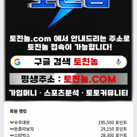
회원 랭킹
우주대장
195,500 포인트
돈좀따보자
29,150 포인트
스타벅스
28,300 포인트