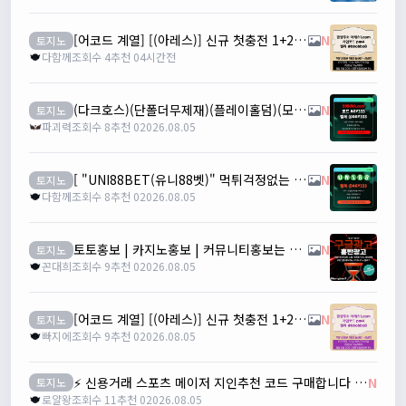
[어코드 계열] [(아레스)] 신규 첫충전 1+2 or 30% | 매일첫충 20% 무한매충 10%
N
토지노
다함께
조회수 4
추천 0
4시간전
(다크호스)(단폴더무제재)(플레이홀덤)(모든파워볼다있음)(최대당첨금2천만)
N
토지노
파괴력
조회수 8
추천 0
2026.08.05
[ "UNI88BET(유니88벳)" 먹튀걱정없는 해외놀이터가 대세지요! 카지노첫충10%]
N
토지노
다함께
조회수 8
추천 0
2026.08.05
토토홍보 | 카지노홍보 | 커뮤니티홍보는 저희에게 맡겨주세요!
N
토지노
꼰대희
조회수 9
추천 0
2026.08.05
[어코드 계열] [(아레스)] 신규 첫충전 1+2 or 30% | 매일첫충 20% 무한매충 10%
N
토지노
빠지에
조회수 9
추천 0
2026.08.05
⚡️ 신용거래 스포츠 메이저 지인추천 코드 구매합니다 / 그외 지노,자비스,수기자 모십니다 ⚡️
N
토지노
로얄왕
조회수 11
추천 0
2026.08.05