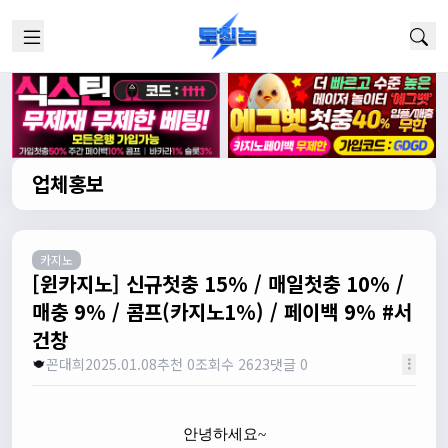
업체홍보
카지노
[윈카지노] 신규첫충 15% / 매일첫충 10% /
매충 9% / 콤프(카지노1%) / 페이백 9% #서
건창
꼰대희
2025.01.08
추천 0
조회수 2623
댓글 0
안녕하세요~