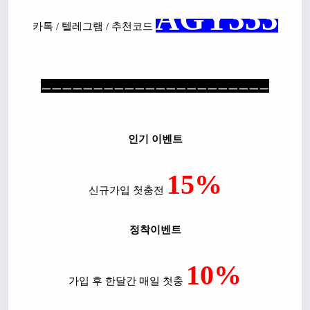
AGY333
카톡 / 텔레그램 / 추천코드 
ㅡㅡㅡㅡㅡㅡㅡㅡㅡㅡㅡㅡㅡㅡㅡㅡㅡㅡㅡㅡㅡㅡ
인기 이벤트
15%
신규가입 첫충전 
정착이벤트
10%
가입 후 한달간 매일 첫충 