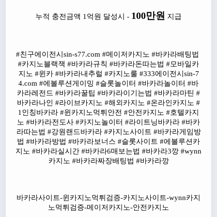
100만원
누적 충전금액 1억원 달성시 - 
 지급
#친구에이전시sin-s77.com #메이저카지노 #바카라배팅법 
#카지노블랙잭 #바카라규칙 #바카라돈따는법 #모바일카
지노 #윈카 #바카라내추럴 #카지노룰 #333에이전시sin-7
4.com #에볼루션게이밍 #슬롯놀이터 #바카라놀이터 #바
카라레전드 #바카라꿀팁 #바카라이기는법 #바카라마틴 #
바카라나인 #라이브카지노 #해외카지노 #온라인카지노 #
1인칭바카라 #윈카지노먹튀안전 #안전카지노 #호텔카지
노 #바카라전도사 #카지노놀이터 #라이트닝바카라 #바카
라따는법 #강원랜드바카라 #카지노사이트 #바카라게임방
법 #바카라방법 #바카라보너스 #슬롯사이트 #에볼루션카
지노 #바카라실시간 #바카라6매보는법 #바카라3깡 #wynn
카지노 #바카라짜장배팅법 #바카라깡
바카라사이트-윈카지노먹튀검증-카지노사이트-wynn카지
노먹튀검증-메이저카지노-안전카지노