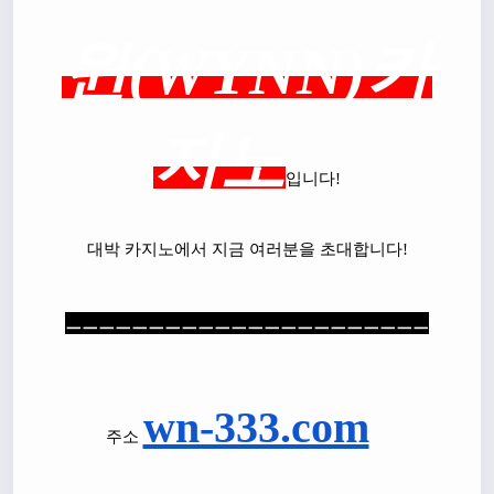
윈(WYNN)카
지노
입니다!
대박 카지노에서 지금 여러분을 초대합니다!
ㅡㅡㅡㅡㅡㅡㅡㅡㅡㅡㅡㅡㅡㅡㅡㅡㅡㅡㅡㅡㅡㅡ
wn-333.com
주소 