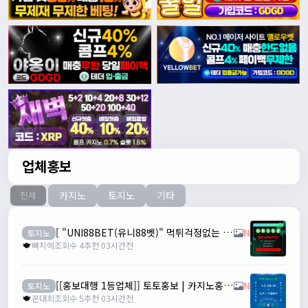
업체홍보
카지노
토지노
기타
전체
[ "UNI88BET(유니88벳)" 먹튀걱정없는 해외놀이터가 대세지요! 카지노첫충10%]
N
토지노
빠지에
조회수 4
추천 0
3시간전
[[홍보대행 1등업체]] 토토홍보 | 카지노홍보 | 커뮤니티홍보 | 구름광고
N
토지노
꼰대희
조회수 5
추천 0
3시간전