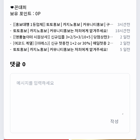
꼰대희
보유 포인트 : 0P
- [[홍보대행 1등업체]] 토토홍보 | 카지노홍보 | 커뮤니티홍보 | 구름광고
3시간전
- 토토홍보 | 카지노홍보 | 커뮤니티홍보는 저희에게 맡겨주세요!
18시간전
- [[명품놀이터 시원상사]] 신규입플 3+2/5+3/10+5 | 당첨상한3천만 | 라이브베팅 조합가능
2 일전
- [어코드 계열] [(아레스)] 신규 첫충전 1+2 or 30% | 매일첫충 20% 무한매충 10%
2 일전
- 토토홍보 | 카지노홍보 | 커뮤니티홍보는 저희에게 맡겨주세요!
5 일전
댓글 0
작성