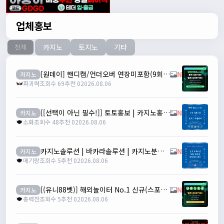
업체홍보
카지노
토지노
기타
전체
[원데이] 핸디캡/언더오버 연장미포함(9회말까지만 적용)
N
카지노
파괴력
조회수 69
추천 0
2026.08.06
[[선택이 아닌 필수!]] 토토홍보 | 카지노홍보 | 커뮤니티홍보 | 구름광고
N
카지노
소화
조회수 48
추천 0
2026.08.06
카지노솔루션 | 바카라솔루션 | 카지노분양 | 파싱솔루션 | 성피솔루션 | 포세이돈솔루션
N
카지노
메기랑
조회수 5
추천 0
2026.08.06
[(유니88벳)] 해외놀이터 No.1 신규(스포츠30%/5+3/10+5 | 카지노10%)
N
카지노
총력전
조회수 5
추천 0
2026.08.06