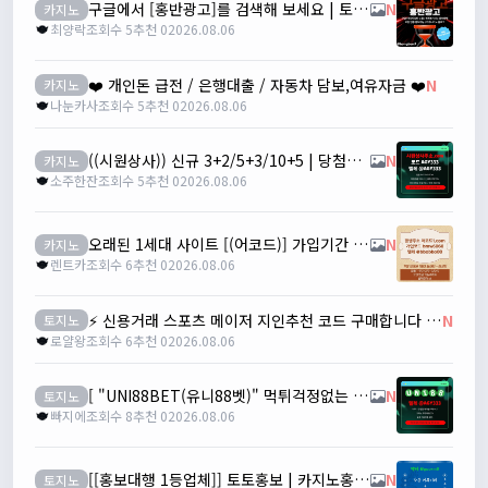
구글에서 [홍반광고]를 검색해 보세요 | 토토홍보 | 카지노홍보 | 커뮤니티홍보
N
카지노
최양락
조회수 5
추천 0
2026.08.06
❤️ 개인돈 급전 / 은행대출 / 자동차 담보,여유자금 ❤️
N
카지노
나눈카사
조회수 5
추천 0
2026.08.06
((시원상사)) 신규 3+2/5+3/10+5 | 당첨상한 3천만 | 라이브베팅 조합가능
N
카지노
소주한잔
조회수 5
추천 0
2026.08.06
오래된 1세대 사이트 [(어코드)] 가입기간 | 신규입플 5+5 | 업계최고배당
N
카지노
렌트카
조회수 6
추천 0
2026.08.06
⚡️ 신용거래 스포츠 메이저 지인추천 코드 구매합니다 / 그외 지노,자비스,수기자 모십니다 ⚡️
N
토지노
로얄왕
조회수 6
추천 0
2026.08.06
[ "UNI88BET(유니88벳)" 먹튀걱정없는 해외놀이터가 대세지요! 카지노첫충10%]
N
토지노
빠지에
조회수 8
추천 0
2026.08.06
[[홍보대행 1등업체]] 토토홍보 | 카지노홍보 | 커뮤니티홍보 | 구름광고
N
토지노