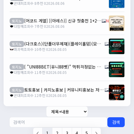
꼰대희
조회수 8
추천 0
2026.08.06
[어코드 계열] [(아레스)] 신규 첫충전 1+2 or 30% | 매일첫충 20% 무한매충 10%
N
토지노
다함께
조회수 7
추천 0
2026.08.06
(다크호스)(단폴더무제재)(플레이홀덤)(모든파워볼다있음)(최대당첨금2천만)
토지노
파괴력
조회수 10
추천 0
2026.08.05
[ "UNI88BET(유니88벳)" 먹튀걱정없는 해외놀이터가 대세지요! 카지노첫충10%]
토지노
다함께
조회수 11
추천 0
2026.08.05
토토홍보 | 카지노홍보 | 커뮤니티홍보는 저희에게 맡겨주세요!
토지노
꼰대희
조회수 12
추천 0
2026.08.05
검색
1
2
3
4
5