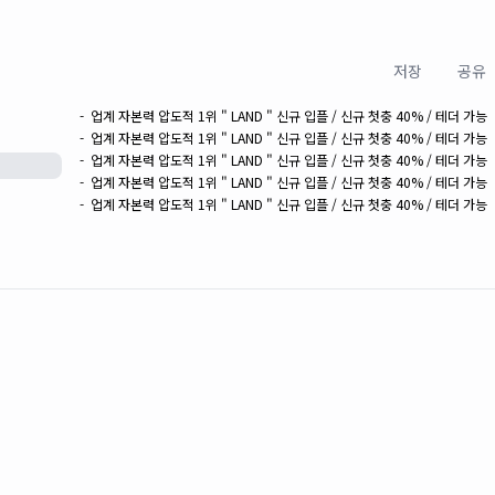
저장
공유
- 업계 자본력 압도적 1위 " LAND " 신규 입플 / 신규 첫충 40% / 테더 가능
- 업계 자본력 압도적 1위 " LAND " 신규 입플 / 신규 첫충 40% / 테더 가능
- 업계 자본력 압도적 1위 " LAND " 신규 입플 / 신규 첫충 40% / 테더 가능
- 업계 자본력 압도적 1위 " LAND " 신규 입플 / 신규 첫충 40% / 테더 가능
- 업계 자본력 압도적 1위 " LAND " 신규 입플 / 신규 첫충 40% / 테더 가능