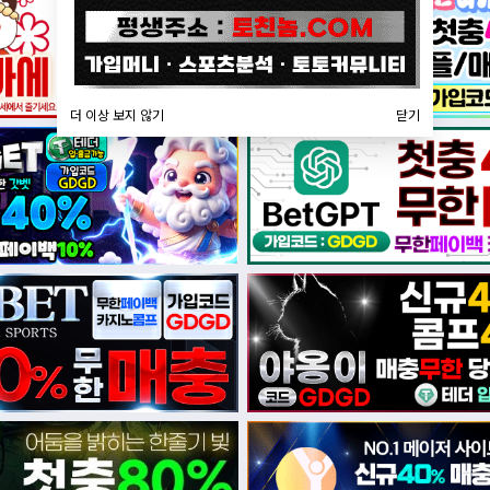
더 이상 보지 않기
닫기