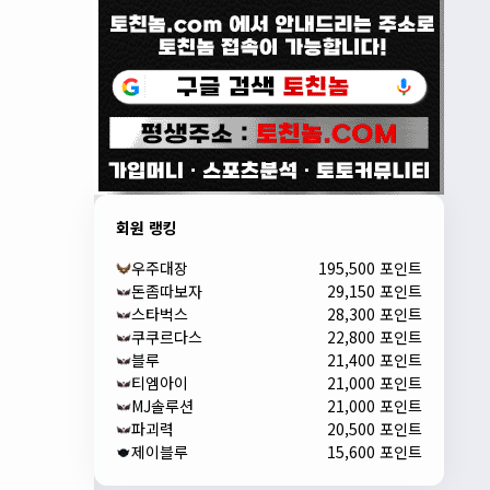
회원 랭킹
우주대장
195,500 포인트
돈좀따보자
29,150 포인트
스타벅스
28,300 포인트
쿠쿠르다스
22,800 포인트
블루
21,400 포인트
티엠아이
21,000 포인트
MJ솔루션
21,000 포인트
파괴력
20,500 포인트
제이블루
15,600 포인트