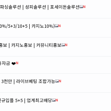
 파싱솔루션 | 성피솔루션 | 포세이돈솔루션
N
%/5+3/10+5 | 카지노10%)
N
홍보 | 카지노홍보 | 커뮤니티홍보
N
유자금 ❤️
N
첨상한 3천만 | 라이브베팅 조합가능
N
신규입플 5+5 | 업계최고배당
N