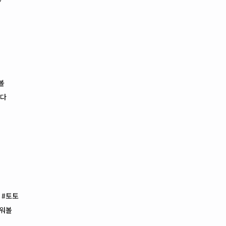
볼
A다
 #토토
파워볼