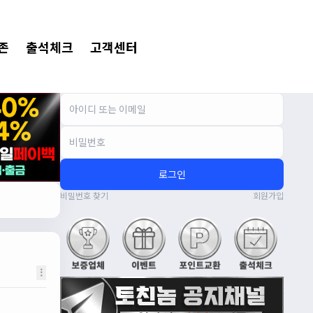
존
출석체크
고객센터
로그인
비밀번호 찾기
회원가입