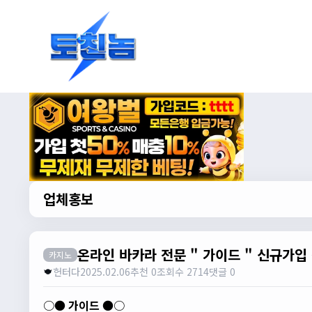
업체홍보
온라인 바카라 전문 " 가이드 " 신규가입 첫
카지노
헌터다
2025.02.06
추천 0
조회수 2714
댓글 0
○●
가이드
●○