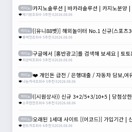
카지노솔루션 | 바카라솔루션 | 카지노분양 |
카지노
메기랑
조회수 5
추천 0
2026.08.06
[(유니88벳)] 해외놀이터 No.1 신규(스포츠30
카지노
총력전
조회수 5
추천 0
2026.08.06
구글에서 [홍반광고]를 검색해 보세요 | 토토
카지노
최양락
조회수 5
추천 0
2026.08.06
❤️ 개인돈 급전 / 은행대출 / 자동차 담보,여
카지노
나눈카사
조회수 5
추천 0
2026.08.06
((시원상사)) 신규 3+2/5+3/10+5 | 당
카지노
소주한잔
조회수 5
추천 0
2026.08.06
오래된 1세대 사이트 [(어코드)] 가입기간 | 
카지노
렌트카
조회수 6
추천 0
2026.08.06