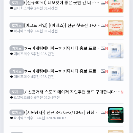
((신규40%)) 네오벳이 좋은 곳인 건 너무나도 유명하지요
N
토지노
꼰대희
조회수 2
추천 0
1시간전
[어코드 계열] [(아레스)] 신규 첫충전 1+2 or 30% | 매일첫충 20% 무한매충 10%
N
토지노
빠지에
조회수 2
추천 0
1시간전
✡️➡️마케팅매니아⬅️✡️ 커뮤니티 홍보 프로그램⭐️구글 찌라시 프로그램⭐️카톡 텔레 미니게임 오토픽⭐️마케팅프로그램✡️ kbgw
N
카지노
매테
조회수 5
추천 0
8시간전
✡️➡️마케팅매니아⬅️✡️ 커뮤니티 홍보 프로그램⭐️구글 찌라시 프로그램⭐️카톡 텔레 미니게임 오토픽⭐️마케팅프로그램✡️ l0d3
N
카지노
매테
조회수 4
추천 0
9시간전
⚡️ 신용거래 스포츠 메이저 지인추천 코드 구매합니다 / 그외 지노,자비스,수기자 모십니다 ⚡️
N
토지노
로얄왕
조회수 6
추천 0
12시간전
((시원상사)) 신규 3+2/5+3/10+5 | 당첨상한 3천만 | 라이브베팅 조합가능
N
토지노
파괴력
조회수 12
추천 0
2026.08.07