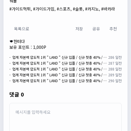
워볼
#가이드먹튀, #가이드가입, #스포츠, #슬롯, #카지노, #바카라
목록으로
저장
공유
추천
헌터다
보유 포인트 : 1,000P
- 업계 자본력 압도적 1위 " LAND " 신규 입플 / 신규 첫충 40% / 테더 가능
286 일전
- 업계 자본력 압도적 1위 " LAND " 신규 입플 / 신규 첫충 40% / 테더 가능
287 일전
- 업계 자본력 압도적 1위 " LAND " 신규 입플 / 신규 첫충 40% / 테더 가능
288 일전
- 업계 자본력 압도적 1위 " LAND " 신규 입플 / 신규 첫충 40% / 테더 가능
289 일전
- 업계 자본력 압도적 1위 " LAND " 신규 입플 / 신규 첫충 40% / 테더 가능
290 일전
댓글 0