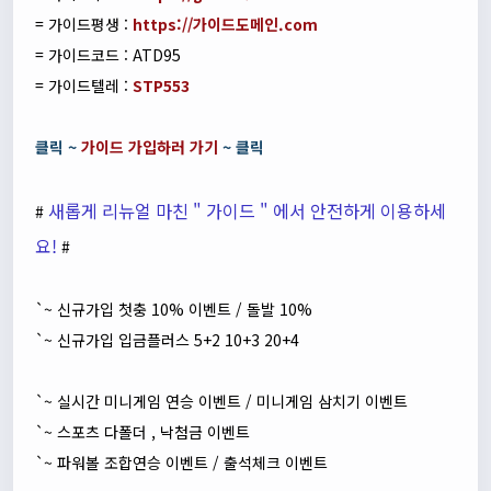
= 가이드평생 :
https://가이드도메인.com
= 가이드코드 : ATD95
= 가이드텔레 :
STP553
클릭 ~
가이드 가입하러 가기
~ 클릭
새롭게 리뉴얼 마친 " 가이드 " 에서 안전하게 이용하세
#
요!
#
`~ 신규가입 첫충 10% 이벤트 / 돌발 10%
`~ 신규가입 입금플러스 5+2 10+3 20+4
`~ 실시간 미니게임 연승 이벤트 / 미니게임 삼치기 이벤트
`~ 스포츠 다폴더 , 낙첨금 이벤트
`~ 파워볼 조합연승 이벤트 / 출석체크 이벤트