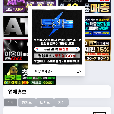
더 이상 보지 않기
닫기
업체홍보
카지노
토지노
기타
전체