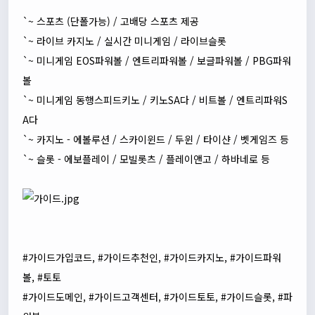
`~ 스포츠 (단폴가능) / 고배당 스포츠 제공
`~ 라이브 카지노 / 실시간 미니게임 / 라이브슬롯
`~ 미니게임 EOS파워볼 / 엔트리파워볼 / 보글파워볼 / PBG파워
볼
`~ 미니게임 동행스피드키노 / 키노SA다 / 비트볼 / 엔트리파워S
A다
`~ 카지노 - 에볼루션 / 스카이윈드 / 두윈 / 타이샨 / 벳게임즈 등
`~ 슬롯 - 에보플레이 / 모빌롯츠 / 플레이앤고 / 하바네로 등
#가이드가입코드, #가이드추천인, #가이드카지노, #가이드파워
볼, #토토
#가이드도메인, #가이드고객센터, #가이드토토, #가이드슬롯, #파