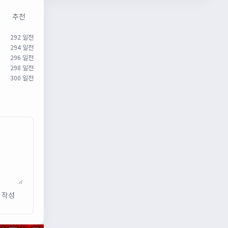
추천
292 일전
294 일전
296 일전
298 일전
300 일전
작성