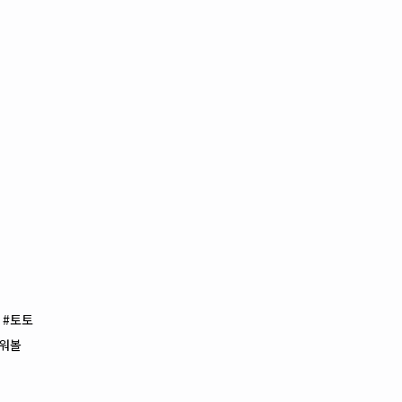
 #토토
파워볼