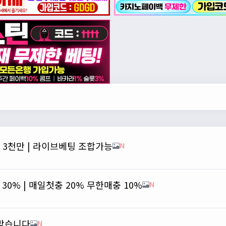
첨상한 3천만 | 라이브베팅 조합가능
N
r 30% | 매일첫충 20% 무한매충 10%
N
 맞습니다
N