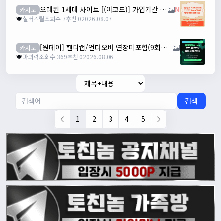
오래된 1세대 사이트 [(어코드)] 가입기간 | 신규입플 5+5 | 업계최고배당
N
카지노
실버스틸
조회수 7
추천 0
2026.08.07
[원데이] 핸디캡/언더오버 연장미포함(9회말까지만 적용)
카지노
파괴력
조회수 369
추천 0
2026.08.06
검색
1
2
3
4
5