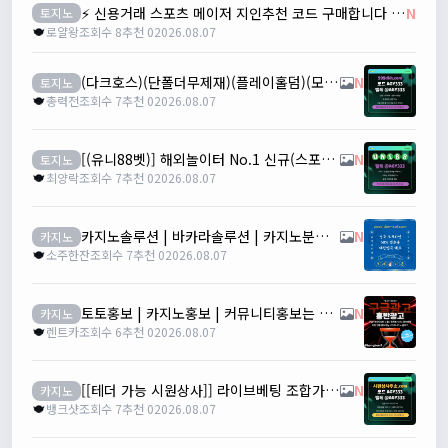
⚡️ 신용거래 스포츠 메이저 지인추천 코드 구매합니다 / 그외 지노,자비스,수기자 모십니다 ⚡️
N
토지노
로얄왕
조회수 8
추천 0
2026.08.07
(다크호스)(단폴더무제재)(플레이홀덤)(모든파워볼다있음)(최대당첨금2천만)
N
토지노
총력전
조회수 7
추천 0
2026.08.07
[(유니88벳)] 해외놀이터 No.1 신규(스포츠30%/5+3/10+5 | 카지노10%)
N
토지노
최양락
조회수 7
추천 0
2026.08.07
카지노솔루션 | 바카라솔루션 | 카지노분양 | 파싱솔루션 | 성피솔루션 | 포세이돈솔루션
N
카지노
소주한잔
조회수 7
추천 0
2026.08.07
토토홍보 | 카지노홍보 | 커뮤니티홍보는 저희에게 맡겨주세요!
N
카지노
렌트카
조회수 6
추천 0
2026.08.07
[[테더 가능 시원상사]] 라이브베팅 조합가능 | 신규입플 3+2/5+3/10+5 | 당첨상한3천만
N
카지노
뱅크샷
조회수 7
추천 0
2026.08.07