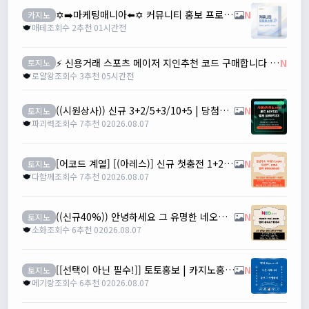
✡️➡️마케팅매니아⬅️✡️ 커뮤니티 홍보 프로그램⭐️구글 찌라시 프로그램⭐️카톡 텔레 미니게임 오토픽⭐️마케팅프로그램✡️ l0d3
N
카지노
매테
조회수 2
추천 0
1시간전
⚡️ 신용거래 스포츠 메이저 지인추천 코드 구매합니다 / 그외 지노,자비스,수기자 모십니다 ⚡️
N
토지노
로얄왕
조회수 3
추천 0
5시간전
((시원상사)) 신규 3+2/5+3/10+5 | 당첨상한 3천만 | 라이브베팅 조합가능
N
토지노
파괴력
조회수 7
추천 0
2026.08.07
[어코드 계열] [(아레스)] 신규 첫충전 1+2 or 30% | 매일첫충 20% 무한매충 10%
N
토지노
다함께
조회수 7
추천 0
2026.08.07
((신규40%)) 안녕하세요 그 유명한 네오벳, 맞습니다
N
토지노
소화
조회수 6
추천 0
2026.08.07
[[선택이 아닌 필수!]] 토토홍보 | 카지노홍보 | 커뮤니티홍보 | 구름광고
N
토지노
메기랑
조회수 6
추천 0
2026.08.07