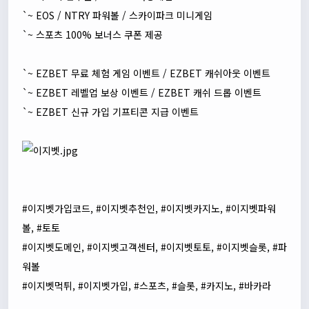
`~ EOS / NTRY 파워볼 / 스카이파크 미니게임
`~ 스포츠 100% 보너스 쿠폰 제공
`~ EZBET 무료 체험 게임 이벤트 / EZBET 캐쉬아웃 이벤트
`~ EZBET 레벨업 보상 이벤트 / EZBET 캐쉬 드롭 이벤트
`~ EZBET 신규 가입 기프티콘 지급 이벤트
#이지벳가입코드, #이지벳추천인, #이지벳카지노, #이지벳파워
볼, #토토
#이지벳도메인, #이지벳고객센터, #이지벳토토, #이지벳슬롯, #파
워볼
#이지벳먹튀, #이지벳가입, #스포츠, #슬롯, #카지노, #바카라