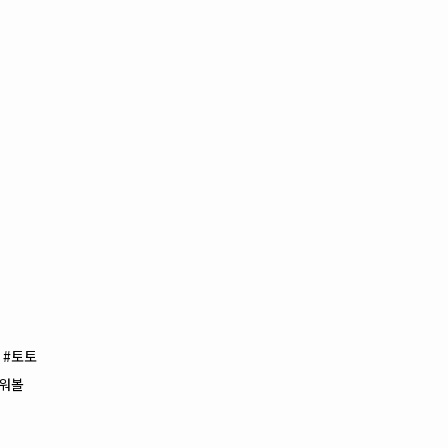
 #토토
파워볼