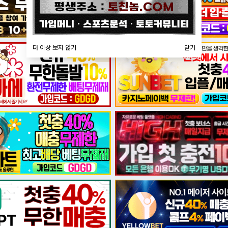
더 이상 보지 않기
닫기