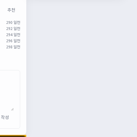
추천
290 일전
292 일전
294 일전
296 일전
298 일전
작성