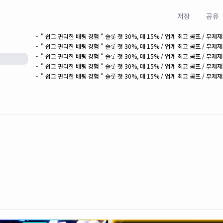
저장
공유
- " 쉽고 편리한 배팅 경험 " 슬롯 첫 30%, 매 15% / 업계 최고 콤프 / 무제재
- " 쉽고 편리한 배팅 경험 " 슬롯 첫 30%, 매 15% / 업계 최고 콤프 / 무제재
- " 쉽고 편리한 배팅 경험 " 슬롯 첫 30%, 매 15% / 업계 최고 콤프 / 무제재
- " 쉽고 편리한 배팅 경험 " 슬롯 첫 30%, 매 15% / 업계 최고 콤프 / 무제재
- " 쉽고 편리한 배팅 경험 " 슬롯 첫 30%, 매 15% / 업계 최고 콤프 / 무제재