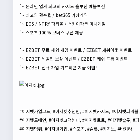
`~ 온라인 업계 최고의 카지노 솔루션 에볼루션
`~ 최고의 환수율 / bet365 가상게임
`~ EOS / NTRY 파워볼 / 스카이파크 미니게임
`~ 스포츠 100% 보너스 쿠폰 제공
`~ EZBET 무료 체험 게임 이벤트 / EZBET 캐쉬아웃 이벤트
`~ EZBET 레벨업 보상 이벤트 / EZBET 캐쉬 드롭 이벤트
`~ EZBET 신규 가입 기프티콘 지급 이벤트
#이지벳가입코드, #이지벳추천인, #이지벳카지노, #이지벳파워볼,
#이지벳도메인, #이지벳고객센터, #이지벳토토, #이지벳슬롯, #
#이지벳먹튀, #이지벳가입, #스포츠, #슬롯, #카지노, #바카라