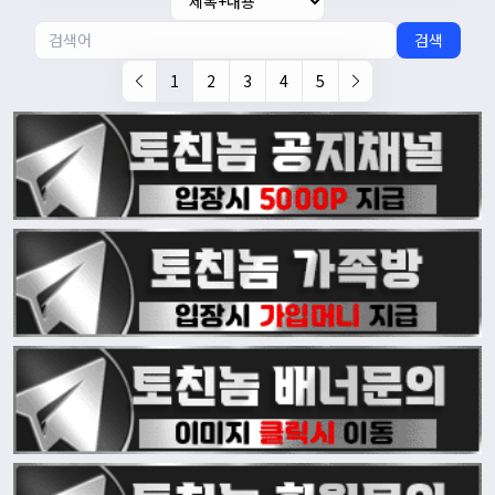
검색
1
2
3
4
5