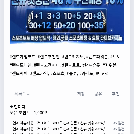
#랜드가입코드, #랜드추천인, #랜드카지노, #랜드파워볼, #토토
#랜드도메인, #랜드고객센터, #랜드토토, #랜드슬롯, #파워볼
#랜드먹튀, #랜드가입, #스포츠, #슬롯, #카지노, #바카라
목록으로
저장
공유
추천
헌터다
보유 포인트 : 1,000P
- 업계 자본력 압도적 1위 " LAND " 신규 입플 / 신규 첫충 40% / 테더 가능
285 일전
- 업계 자본력 압도적 1위 " LAND " 신규 입플 / 신규 첫충 40% / 테더 가능
286 일전