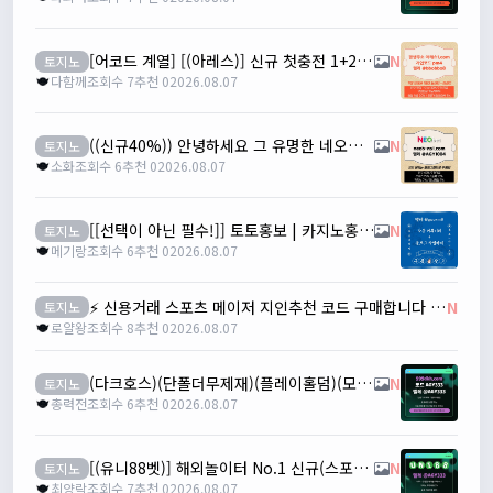
[어코드 계열] [(아레스)] 신규 첫충전 1+2 or 30% | 매일첫충 20% 무한매충 10%
N
토지노
다함께
조회수 7
추천 0
2026.08.07
((신규40%)) 안녕하세요 그 유명한 네오벳, 맞습니다
N
토지노
소화
조회수 6
추천 0
2026.08.07
[[선택이 아닌 필수!]] 토토홍보 | 카지노홍보 | 커뮤니티홍보 | 구름광고
N
토지노
메기랑
조회수 6
추천 0
2026.08.07
⚡️ 신용거래 스포츠 메이저 지인추천 코드 구매합니다 / 그외 지노,자비스,수기자 모십니다 ⚡️
N
토지노
로얄왕
조회수 8
추천 0
2026.08.07
(다크호스)(단폴더무제재)(플레이홀덤)(모든파워볼다있음)(최대당첨금2천만)
N
토지노
총력전
조회수 6
추천 0
2026.08.07
[(유니88벳)] 해외놀이터 No.1 신규(스포츠30%/5+3/10+5 | 카지노10%)
N
토지노
최양락
조회수 7
추천 0
2026.08.07