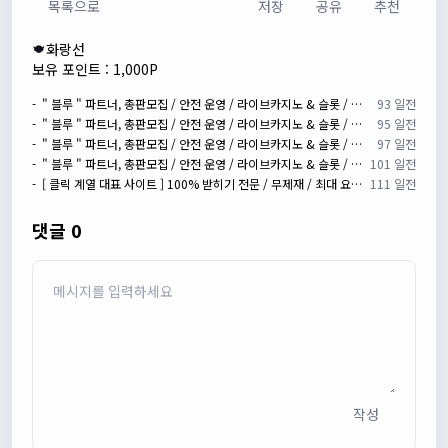
목록으로
저장
공유
추천
화랑선
보유 포인트 : 1,000P
- " 블루 " 파트너, 총판모집 / 안전 운영 / 라이브카지노 & 슬롯 / 최대요율
93 일전
- " 블루 " 파트너, 총판모집 / 안전 운영 / 라이브카지노 & 슬롯 / 최대요율
95 일전
- " 블루 " 파트너, 총판모집 / 안전 운영 / 라이브카지노 & 슬롯 / 최대요율
97 일전
- " 블루 " 파트너, 총판모집 / 안전 운영 / 라이브카지노 & 슬롯 / 최대요율
101 일전
- [ 클릭 계열 대표 사이트 ] 100% 받히기 전문 / 무제재 / 최대 요율 / 블랙 O
111 일전
댓글 0
작성