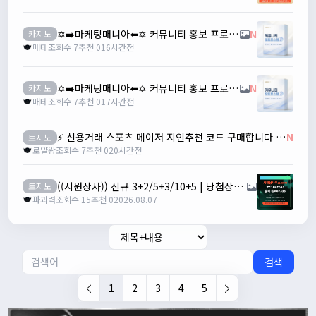
✡️➡️마케팅매니아⬅️✡️ 커뮤니티 홍보 프로그램⭐️구글 찌라시 프로그램⭐️카톡 텔레 미니게임 오토픽⭐️마케팅프로그램✡️ kbgw
N
카지노
매테
조회수 7
추천 0
16시간전
✡️➡️마케팅매니아⬅️✡️ 커뮤니티 홍보 프로그램⭐️구글 찌라시 프로그램⭐️카톡 텔레 미니게임 오토픽⭐️마케팅프로그램✡️ l0d3
N
카지노
매테
조회수 7
추천 0
17시간전
⚡️ 신용거래 스포츠 메이저 지인추천 코드 구매합니다 / 그외 지노,자비스,수기자 모십니다 ⚡️
N
토지노
로얄왕
조회수 7
추천 0
20시간전
((시원상사)) 신규 3+2/5+3/10+5 | 당첨상한 3천만 | 라이브베팅 조합가능
토지노
파괴력
조회수 15
추천 0
2026.08.07
검색
1
2
3
4
5