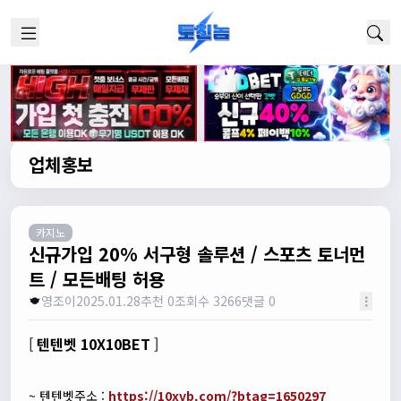
업체홍보
카지노
신규가입 20% 서구형 솔루션 / 스포츠 토너먼
트 / 모든배팅 허용
영조이
2025.01.28
추천 0
조회수 3266
댓글 0
[
텐텐벳 10X10BET
]
~ 텐텐벳주소 :
https://10xvb.com/?btag=1650297