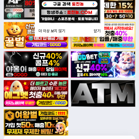
더 이상 보지 않기
닫기