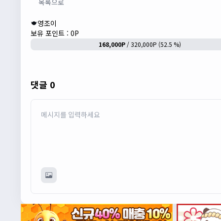
목록으로
영조이
보유 포인트 : 0P
168,000P
/ 320,000P (52.5 %)
댓글 0