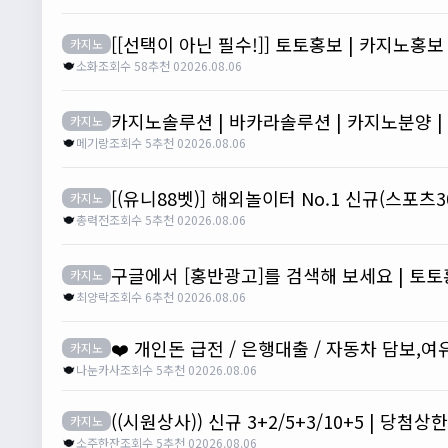
[[선택이 아닌 필수!]] 토토홍보 | 카지노홍보
카지노
소화
조회수 58
추천 0
2026.08.06
카지노솔루션 | 바카라솔루션 | 카지노분양 |
카지노
메기랑
조회수 5
추천 0
2026.08.06
[(유니88벳)] 해외놀이터 No.1 신규(스포츠30
카지노
총력전
조회수 5
추천 0
2026.08.06
구글에서 [홍반광고]를 검색해 보세요 | 토토
카지노
최양락
조회수 6
추천 0
2026.08.06
❤️ 개인돈 급전 / 은행대출 / 자동차 담보,여
카지노
나눈카사
조회수 5
추천 0
2026.08.06
((시원상사)) 신규 3+2/5+3/10+5 | 당
카지노
소주한잔
조회수 5
추천 0
2026.08.06