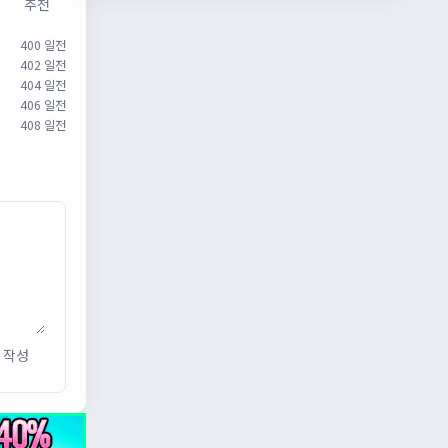
추천
400 일전
402 일전
404 일전
406 일전
408 일전
작성