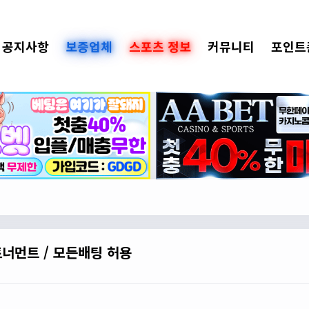
공지사항
보증업체
스포츠 정보
커뮤니티
포인트
토너먼트 / 모든배팅 허용