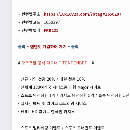
~ 텐텐벳주소 :
https://10x10v2a.com/?btag=1650297
~ 텐텐벳코드 : 1650297
~ 텐텐벳텔레 :
FRR221
클릭 ~
텐텐벳 가입하러 가기
~ 클릭
#
오즈포탈 공식 파트너 " TENTENBET "
#
- 신규 가입 첫충 20% / 매월 첫충 10%
- 전세계 120여개국 서비스중 대형 Major 사이트
- 스포츠 당첨상한 1억 / 카지노 당첨상한 5억 / 슬롯 당첨상한 5천
- 실시간 베팅 및 라이브 스트리밍 서비스
- FULL HD 라이브 한국인 카지노
- 스포츠 멀티베팅 이벤트 / 스포츠 토너먼트 이벤트