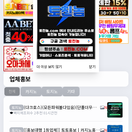
더 이상 보지 않기
닫기
업체홍보
카지노
토지노
기타
전체
(다크호스)(모든파워볼다있음)(단폴더무제재)(최대당첨금2천만)(플레이홀덤)
N
토지노
빠지에
조회수 2
추천 0
1시간전
[[홍보대행 1등업체]] 토토홍보 | 카지노홍보 | 커뮤니티홍보 | 구름광고
N
토지노