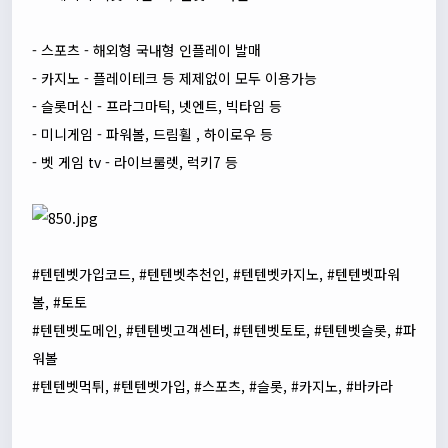
- 스포츠 - 해외형 국내형 인플레이 발매
- 카지노 - 플레이테크 등 제제없이 모두 이용가능
- 슬롯머신 - 프라그마틱, 넷엔트, 빅타임 등
- 미니게임 - 파워볼, 드림휠 , 하이로우 등
- 벳 게임 tv - 라이브룰렛, 럭키7 등
#텐텐벳가입코드, #텐텐벳추천인, #텐텐벳카지노, #텐텐벳파워
볼, #토토
#텐텐벳도메인, #텐텐벳고객센터, #텐텐벳토토, #텐텐벳슬롯, #파
워볼
#텐텐벳먹튀, #텐텐벳가입, #스포츠, #슬롯, #카지노, #바카라