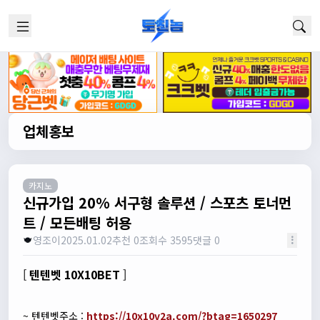
업체홍보
카지노
신규가입 20% 서구형 솔루션 / 스포츠 토너먼
트 / 모든배팅 허용
영조이
2025.01.02
추천 0
조회수 3595
댓글 0
[
텐텐벳 10X10BET
]
~ 텐텐벳주소 :
https://10x10v2a.com/?btag=1650297