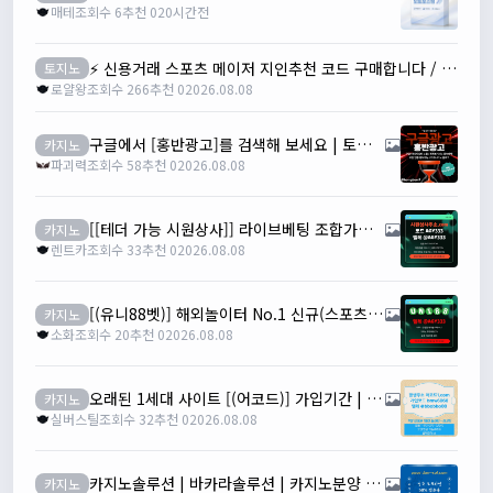
매테
조회수 6
추천 0
20시간전
⚡️ 신용거래 스포츠 메이저 지인추천 코드 구매합니다 / 그외 지노,자비스,수기자 모십니다 ⚡️
토지노
로얄왕
조회수 266
추천 0
2026.08.08
구글에서 [홍반광고]를 검색해 보세요 | 토토홍보 | 카지노홍보 | 커뮤니티홍보
카지노
파괴력
조회수 58
추천 0
2026.08.08
[[테더 가능 시원상사]] 라이브베팅 조합가능 | 신규입플 3+2/5+3/10+5 | 당첨상한3천만
카지노
렌트카
조회수 33
추천 0
2026.08.08
[(유니88벳)] 해외놀이터 No.1 신규(스포츠30%/5+3/10+5 | 카지노10%)
카지노
소화
조회수 20
추천 0
2026.08.08
오래된 1세대 사이트 [(어코드)] 가입기간 | 신규입플 5+5 | 업계최고배당
카지노
실버스틸
조회수 32
추천 0
2026.08.08
카지노솔루션 | 바카라솔루션 | 카지노분양 | 파싱솔루션 | 성피솔루션 | 포세이돈솔루션
카지노