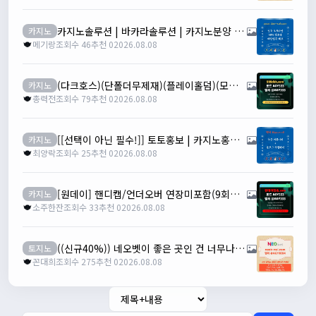
카지노솔루션 | 바카라솔루션 | 카지노분양 | 파싱솔루션 | 성피솔루션 | 포세이돈솔루션
카지노
메기랑
조회수 46
추천 0
2026.08.08
(다크호스)(단폴더무제재)(플레이홀덤)(모든파워볼다있음)(최대당첨금2천만)
카지노
총력전
조회수 79
추천 0
2026.08.08
[[선택이 아닌 필수!]] 토토홍보 | 카지노홍보 | 커뮤니티홍보 | 구름광고
카지노
최양락
조회수 25
추천 0
2026.08.08
[원데이] 핸디캡/언더오버 연장미포함(9회말까지만 적용)
카지노
소주한잔
조회수 33
추천 0
2026.08.08
((신규40%)) 네오벳이 좋은 곳인 건 너무나도 유명하지요
토지노
꼰대희
조회수 275
추천 0
2026.08.08