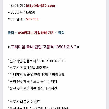
= 850평생 :
http://b-850.com
= 850코드 : ta850
= 850텔레 :
STP553
클릭 ~
850카지노 가입하러 가기
~ 클릭
프리미엄 국내 원탑 고품격 "850카지노"
#
#
' 신규가입 입플보너스 10+2 30+4 50+6
' 스포츠 첫충 10% 매충 5%
' 미니게임 & 슬롯 첫충 10% / 매충 5%
' 루징 5% 제공 / 모든 종목 무제제
' 환전 무제한 / 빠른 환전 대기시간
' 스포츠 다폴더 이벤트
' 출석체크 5일-3만 / 7일-5만 / 14일-10만