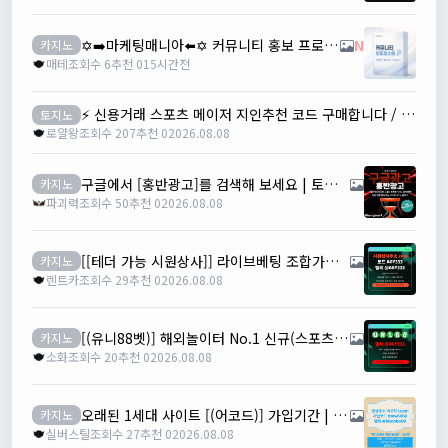
✡️➡️마케팅매니아⬅️✡️ 커뮤니티 홍보 프로그램⭐️구글 찌라시 프로그램⭐️카톡 텔레 미니게임 오토픽⭐️마케팅프로그램✡️ zxmb
N
카지노
매테
조회수 6
추천 0
15시간전
⚡️ 신용거래 스포츠 메이저 지인추천 코드 구매합니다 / 그외 지노,자비스,수기자 모십니다 ⚡️
토지노
로얄왕
조회수 207
추천 0
2026.08.08
구글에서 [홍반광고]를 검색해 보세요 | 토토홍보 | 카지노홍보 | 커뮤니티홍보
카지노
파괴력
조회수 50
추천 0
2026.08.08
[[테더 가능 시원상사]] 라이브베팅 조합가능 | 신규입플 3+2/5+3/10+5 | 당첨상한3천만
카지노
렌트카
조회수 29
추천 0
2026.08.08
[(유니88벳)] 해외놀이터 No.1 신규(스포츠30%/5+3/10+5 | 카지노10%)
카지노
소화
조회수 20
추천 0
2026.08.08
오래된 1세대 사이트 [(어코드)] 가입기간 | 신규입플 5+5 | 업계최고배당
카지노
실버스틸
조회수 27
추천 0
2026.08.08