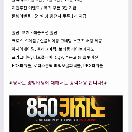
' 지인추천 이벤트 / 복귀 쿠폰 3만 지급
' 룰렛이벤트 - 5만이상 충전시 쿠폰 1개 지급
' 홀덤, 포커 - 레볼루션 홀덤
' 크로스 스페셜 / 인플레이등 고배당 스포츠 배팅 제공
' 아시아게이밍, 프라그마틱, 보타등 라이브카지노
' 프라그마틱, 에보플레이, CQ9, 부운고 등 슬롯머신
' EOS파워볼, 로터스홀짝 베픽보글파워볼, PBG파워볼
당사는 양방배팅에 대해서는 강력대응 합니다!
#
#