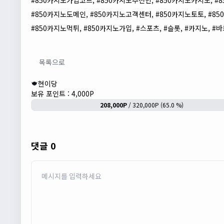
#850카지노도메인, #850카지노고객센터, #850카지노토토, #8
#850카지노먹튀, #850카지노가입, #스포츠, #슬롯, #카지노, #
목록으로
현이당
보유 포인트 : 4,000P
208,000P
/ 320,000P (65.0 %)
댓글 0