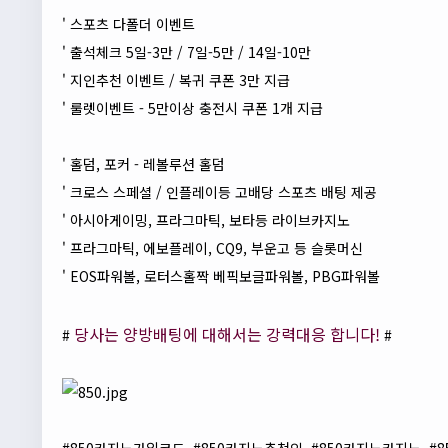
' 스포츠 다폴더 이벤트
' 출석체크 5일-3만 / 7일-5만 / 14일-10만
' 지인추천 이벤트 / 복귀 쿠폰 3만 지급
' 룰렛이벤트 - 5만이상 충전시 쿠폰 1개 지급
' 홀덤, 포커 - 레볼루션 홀덤
' 크로스 스페셜 / 인플레이등 고배당 스포츠 배팅 제공
' 아시아게이밍, 프라그마틱, 보타등 라이브카지노
' 프라그마틱, 에보플레이, CQ9, 부운고 등 슬롯머신
' EOS파워볼, 로터스홀짝 베픽보글파워볼, PBG파워볼
당사는 양방배팅에 대해서는 강력대응 합니다!
#
#
#850카지노가입코드, #850카지노추천인, #850카지노카지노, #