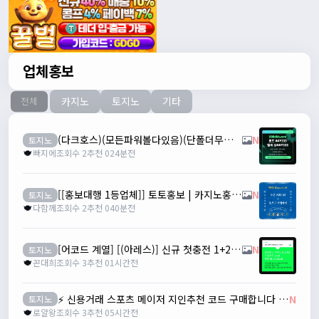
업체홍보
카지노
토지노
기타
전체
(다크호스)(모든파워볼다있음)(단폴더무제재)(최대당첨금2천만)(플레이홀덤)
N
토지노
빠지에
조회수 2
추천 0
24분전
[[홍보대행 1등업체]] 토토홍보 | 카지노홍보 | 커뮤니티홍보 | 구름광고
N
토지노
다함께
조회수 2
추천 0
40분전
[어코드 계열] [(아레스)] 신규 첫충전 1+2 or 30% | 매일첫충 20% 무한매충 10%
N
토지노
꼰대희
조회수 3
추천 0
1시간전
⚡️ 신용거래 스포츠 메이저 지인추천 코드 구매합니다 / 그외 지노,자비스,수기자 모십니다 ⚡️
N
토지노
로얄왕
조회수 3
추천 0
5시간전