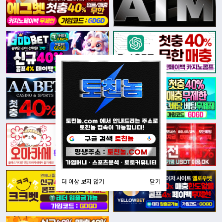
더 이상 보지 않기
닫기