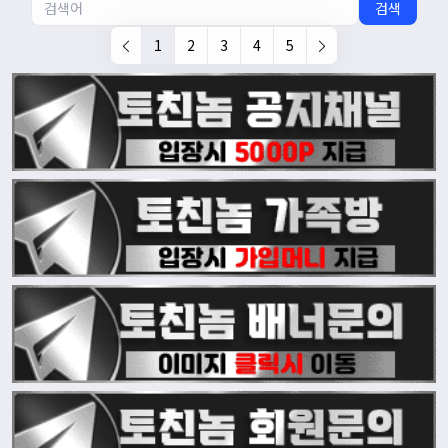
검색
1
2
3
4
5