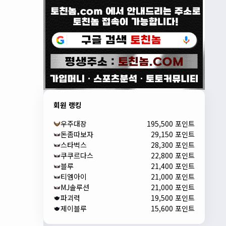
회원 랭킹
우주대장
195,500 포인트
돈좀따보자
29,150 포인트
스타벅스
28,300 포인트
쿠쿠르다스
22,800 포인트
블루
21,400 포인트
티엠아이
21,000 포인트
MJ솔루션
21,000 포인트
파괴력
19,500 포인트
제이블루
15,600 포인트