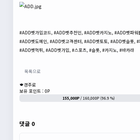
#ADD벳가입코드, #ADD벳추천인, #ADD벳카지노, #ADD벳파워볼
#ADD벳도메인, #ADD벳고객센터, #ADD벳토토, #ADD벳슬롯, 
#ADD벳먹튀, #ADD벳가입, #스포츠, #슬롯, #카지노, #바카라
목록으로
경주로
보유 포인트 : 0P
155,000P
/ 160,000P (96.9 %)
댓글 0