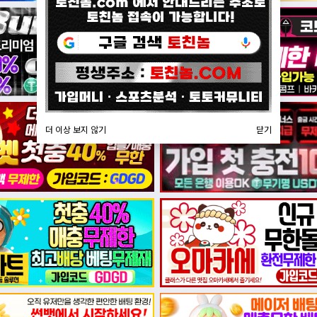
더 이상 보지 않기
닫기