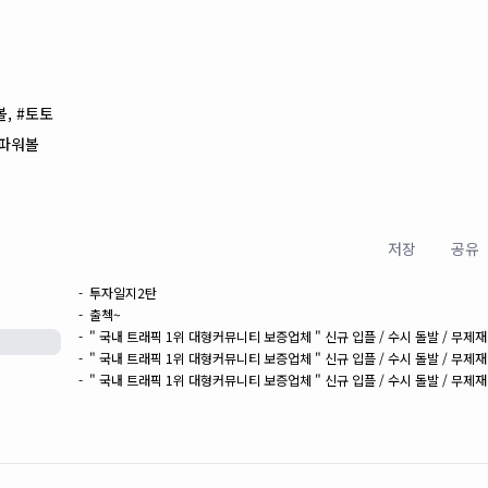
, #토토
#파워볼
저장
공유
- 투자일지2탄
- 출첵~
- " 국내 트래픽 1위 대형커뮤니티 보증업체 " 신규 입플 / 수시 돌발 / 무제재
- " 국내 트래픽 1위 대형커뮤니티 보증업체 " 신규 입플 / 수시 돌발 / 무제재
- " 국내 트래픽 1위 대형커뮤니티 보증업체 " 신규 입플 / 수시 돌발 / 무제재