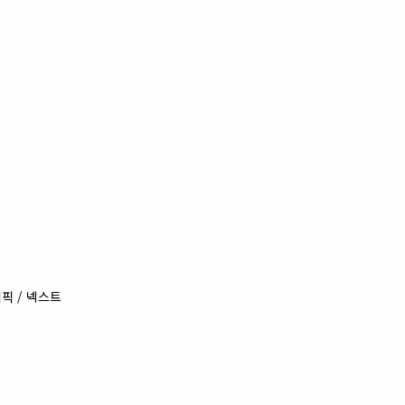
베픽 / 넥스트