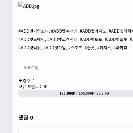
#ADD벳가입코드, #ADD벳추천인, #ADD벳카지노, #ADD벳파워볼
#ADD벳도메인, #ADD벳고객센터, #ADD벳토토, #ADD벳슬롯, 
#ADD벳먹튀, #ADD벳가입, #스포츠, #슬롯, #카지노, #바카라
목록으로
경주로
보유 포인트 : 0P
155,000P
/ 160,000P (96.9 %)
댓글 0