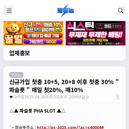
업체홍보
카지노
신규가입 첫충 10+5, 20+8 이후 첫충 30% "
파슬롯 " 매일 첫20%, 매10%
다아알
2025.04.30
추천 0
조회수 2099
댓글 0
△▲
파슬롯 PHA SLOT
▲△
`> 파슬롯주소 :
http://ps-2025.com/?ac=s40004#