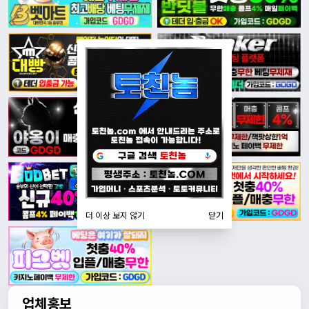
더 이상 보지 않기
닫기
업체홍보