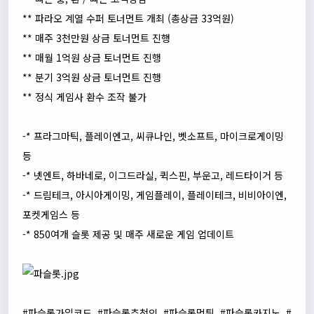
** 파라오 계열 수퍼 토너먼트 개최 (총상금 33억원)
** 매주 3천만원 상금 토너먼트 진행
** 매월 1억원 상금 토너먼트 진행
** 분기 3억원 상금 토너먼트 진행
** 정식 게임사 환수 조작 불가
-* 프라그마틱, 플레이엔고, 씨큐나인, 벳소프트, 마이크로게이밍
등
-* 넷엔트, 하바네로, 이그드라실, 퀵스핀, 부운고, 레드타이거 등
-* 드림테크, 아시아게이밍, 게임플레이, 플레이테크, 비비아이엔,
포켓게임스 등
-* 850여개 슬롯 제공 및 매주 새로운 게임 업데이트
#파슬롯가입코드, #파슬롯추천인, #파슬롯먹튀, #파슬롯카지노, #