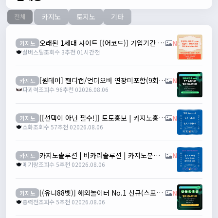
카지노
토지노
기타
전체
오래된 1세대 사이트 [(어코드)] 가입기간 | 신규입플 5+5 | 업계최고배당
N
카지노
실버스틸
조회수 3
추천 0
1시간전
[원데이] 핸디캡/언더오버 연장미포함(9회말까지만 적용)
N
카지노
파괴력
조회수 96
추천 0
2026.08.06
[[선택이 아닌 필수!]] 토토홍보 | 카지노홍보 | 커뮤니티홍보 | 구름광고
N
카지노
소화
조회수 57
추천 0
2026.08.06
카지노솔루션 | 바카라솔루션 | 카지노분양 | 파싱솔루션 | 성피솔루션 | 포세이돈솔루션
N
카지노
메기랑
조회수 5
추천 0
2026.08.06
[(유니88벳)] 해외놀이터 No.1 신규(스포츠30%/5+3/10+5 | 카지노10%)
N
카지노
총력전
조회수 5
추천 0
2026.08.06