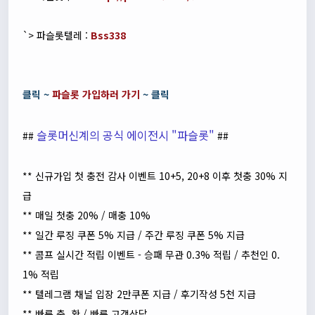
`> 파슬롯텔레 :
Bss338
클릭 ~
파슬롯 가입하러 가기
~ 클릭
슬롯머신계의 공식 에이전시 "파슬롯"
##
##
** 신규가입 첫 충전 감사 이벤트 10+5, 20+8 이후 첫충 30% 지
급
** 매일 첫충 20% / 매충 10%
** 일간 루징 쿠폰 5% 지급 / 주간 루징 쿠폰 5% 지급
** 콤프 실시간 적립 이벤트 - 승패 무관 0.3% 적립 / 추천인 0.
1% 적립
** 텔레그램 채널 입장 2만쿠폰 지급 / 후기작성 5천 지급
** 빠른 충, 환 / 빠른 고객상담