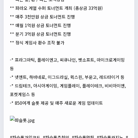
** 파라오 계열 수퍼 토너먼트 개최 (총상금 33억원)
** 매주 3천만원 상금 토너먼트 진행
** 매월 1억원 상금 토너먼트 진행
** 분기 3억원 상금 토너먼트 진행
** 정식 게임사 환수 조작 불가
-* 프라그마틱, 플레이엔고, 씨큐나인, 벳소프트, 마이크로게이밍
등
-* 넷엔트, 하바네로, 이그드라실, 퀵스핀, 부운고, 레드타이거 등
-* 드림테크, 아시아게이밍, 게임플레이, 플레이테크, 비비아이엔,
포켓게임스 등
-* 850여개 슬롯 제공 및 매주 새로운 게임 업데이트
#파슬롯가입코드, #파슬롯추천인, #파슬롯먹튀, #파슬롯카지노, #