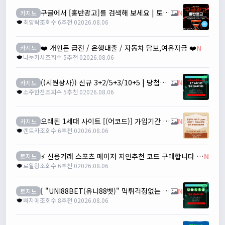
구글에서 [홍반광고]를 검색해 보세요 | 토토홍보 | 카지노홍보 | 커뮤니티홍보
N
카지노
최양락
조회수 6
추천 0
2026.08.06
❤️ 개인돈 급전 / 은행대출 / 자동차 담보,여유자금 ❤️
N
카지노
나눈카사
조회수 5
추천 0
2026.08.06
((시원상사)) 신규 3+2/5+3/10+5 | 당첨상한 3천만 | 라이브베팅 조합가능
N
카지노
소주한잔
조회수 5
추천 0
2026.08.06
오래된 1세대 사이트 [(어코드)] 가입기간 | 신규입플 5+5 | 업계최고배당
N
카지노
렌트카
조회수 6
추천 0
2026.08.06
⚡️ 신용거래 스포츠 메이저 지인추천 코드 구매합니다 / 그외 지노,자비스,수기자 모십니다 ⚡️
N
토지노
로얄왕
조회수 6
추천 0
2026.08.06
[ "UNI88BET(유니88벳)" 먹튀걱정없는 해외놀이터가 대세지요! 카지노첫충10%]
N
토지노
빠지에
조회수 8
추천 0
2026.08.06